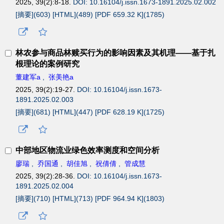
2025, 39(2):8-18.
DOI: 10.16104/j.issn.1673-1891.2025.02.002
[摘要](
603
)
[HTML](
489
)
[PDF 659.32 K](
1785
)
林农参与商品林赎买行为的影响因素及其机理——基于扎
根理论的案例研究
董建军a
,
张美艳a
2025, 39(2):19-27.
DOI: 10.16104/j.issn.1673-
1891.2025.02.003
[摘要](
681
)
[HTML](
447
)
[PDF 628.19 K](
1725
)
中部地区物流业绿色效率测度和空间分析
廖瑞
,
乔国通
,
胡佳旭
,
祝倩倩
,
管成慧
2025, 39(2):28-36.
DOI: 10.16104/j.issn.1673-
1891.2025.02.004
[摘要](
710
)
[HTML](
713
)
[PDF 964.94 K](
1803
)