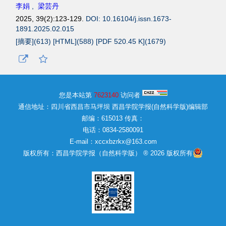
李娟
,
梁芸丹
2025, 39(2):123-129.
DOI: 10.16104/j.issn.1673-
1891.2025.02.015
[摘要](
613
)
[HTML](
588
)
[PDF 520.45 K](
1679
)
您是本站第
7623140
访问者
通信地址：四川省西昌市马坪坝 西昌学院学报(自然科学版)编辑部
邮编：615013 传真：
电话：0834-2580091
E-mail：xccxbzrkx@163.com
版权所有：西昌学院学报（自然科学版） ® 2026 版权所有