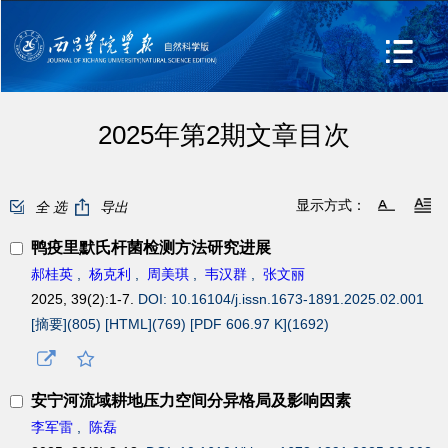
2025年第2期文章目次
显示方式：
全 选
导出
鸭疫里默氏杆菌检测方法研究进展
郝桂英
,
杨克利
,
周美琪
,
韦汉群
,
张文丽
2025, 39(2):1-7.
DOI: 10.16104/j.issn.1673-1891.2025.02.001
[摘要](
805
)
[HTML](
769
)
[PDF 606.97 K](
1692
)
安宁河流域耕地压力空间分异格局及影响因素
李军雷
,
陈磊