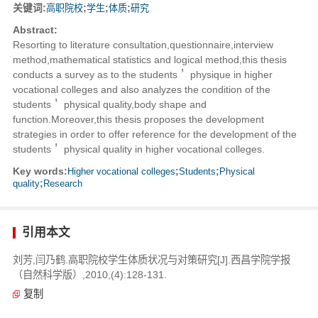
关键词:
高职院校
;
学生
;
体质
;
研究
Abstract:
Resorting to literature consultation,questionnaire,interview
method,mathematical statistics and logical method,this thesis
conducts a survey as to the students＇ physique in higher
vocational colleges and also analyzes the condition of the
students＇ physical quality,body shape and
function.Moreover,this thesis proposes the development
strategies in order to offer reference for the development of the
students＇ physical quality in higher vocational colleges.
Key words:
Higher vocational colleges
;
Students
;
Physical
quality
;
Research
引用本文
刘芳,闫乃鹤.高职院校学生体质状况与对策研究[J].西昌学院学报
（自然科学版）,2010,(4):128-131.
复制