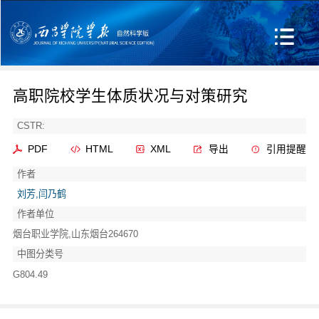
高职院校学生体质状况与对策研究
CSTR:
PDF
HTML
XML
导出
引用提醒
作者
刘芳,闫乃鹤
作者单位
烟台职业学院,山东烟台264670
中图分类号
G804.49