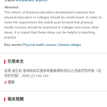
Abstract:
The reform of physical education development requires that
physical education in colleges should be modernized. In order to
meet the requirement this article puts forward that physical
health courses should be practiced in colleges and some other
ideas. It is hoped that these ideas can be helpful to teaching
practice.
Key words:
Physical health courses
;
General colleges
引用本文
吴勇,谢正松.普通高校实施体育健康课程浅论[J].西昌学院学报（自
然科学版）,2005,(2):140-142.
复制
相关视频