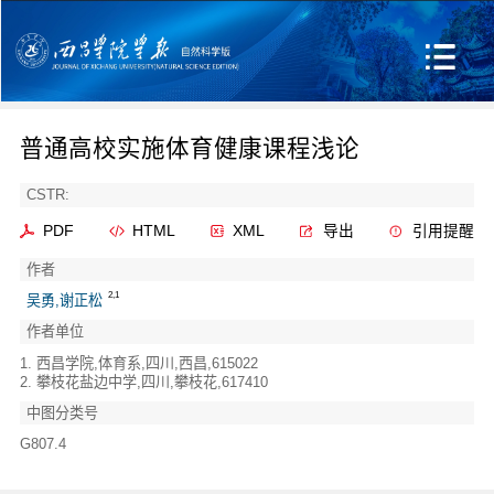
普通高校实施体育健康课程浅论
CSTR:
PDF
HTML
XML
导出
引用提醒
作者
2,1
吴勇,谢正松
作者单位
1. 西昌学院,体育系,四川,西昌,615022
2. 攀枝花盐边中学,四川,攀枝花,617410
中图分类号
G807.4