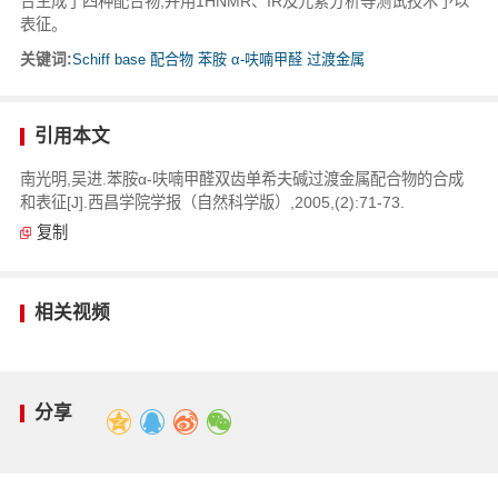
合生成了四种配合物,并用1HNMR、IR及元素分析等测试技术予以
表征。
关键词:
Schiff base 配合物 苯胺 α-呋喃甲醛 过渡金属
引用本文
南光明,吴进.苯胺α-呋喃甲醛双齿单希夫碱过渡金属配合物的合成
和表征[J].西昌学院学报（自然科学版）,2005,(2):71-73.
复制
相关视频
分享