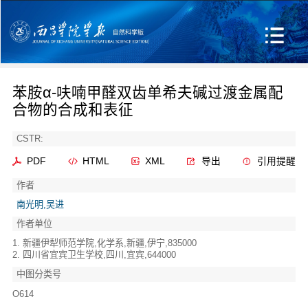
苯胺α-呋喃甲醛双齿单希夫碱过渡金属配
合物的合成和表征
CSTR:
PDF
HTML
XML
导出
引用提醒
作者
南光明,吴进
作者单位
1. 新疆伊犁师范学院,化学系,新疆,伊宁,835000
2. 四川省宜宾卫生学校,四川,宜宾,644000
中图分类号
O614