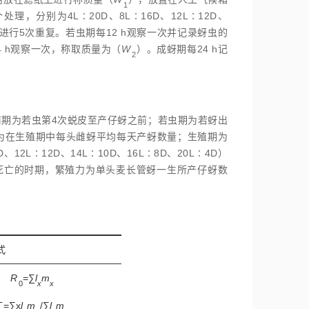
1
理，分别为4L∶20D、8L∶16D、12L∶12D、
处理进行5次重复。若虫期每12 h观察一次并记录蚜虫的
 h观察一次，称取质量为（
W
）。成蚜期每24 h记
2
前期为若虫第4次蜕皮至产仔蚜之前；若虫期为若蚜出
率为在生殖期中每头雌蚜平均每天产蚜数量；生殖期为
12L∶12D、14L∶10D、16L∶8D、20L∶4D）
死亡的时期，繁殖力为单头麦长管蚜一生所产仔蚜数
式
R
=∑
l
m
0
x
x
T
=∑x
l
m
/∑
l
m