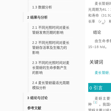
麦长管蚜
1.3
数据分析
光周期为4L∶
和寿命（31.
2
结果与分析
长率 （
r
） 
m
2.1
不同光照时间对麦长
结论
管蚜发育历期的影响
由生命参
2.2
不同光照时间对麦长
15~18 h/d。
管蚜存活率及生殖力的
影响
关键词
2.3
不同的光照时间对麦
长管蚜的生命参数产生
的影响
麦长管蚜
2.4
麦长管蚜最适光周期
0
引言
模拟分析
3
结论与讨论
麦蚜主要
［
1
］
种
。我国
参考文献
管蚜主要以吸