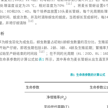
［11］
处理温度设定为25 ℃，相对湿度为70
%
。将麦长管蚜设置6个处
、16L∶8D和20L∶4D。每个培养皿放置10头麦长管蚜，每个光周期
皮时间、蜕皮次数，并及时清除蚜虫的蜕皮。当若蚜长至成蚜时，每24
［12］
量，并将仔蚜清
除
。
分析
率为蚜虫羽化为成虫后，蚜虫数量占初始1龄蚜虫数量的百分比，生殖
开始产仔蚜，即若虫期包括1龄、2龄、3龄、4龄及生殖前期；繁殖
［12］
起始至产蚜结束的时间
段
；在不同的光周期（4L∶20D、8L∶16D、
生命表参数的计算公式如
表1
所示，其中寿命为麦长管蚜从出生直至
表1
生命表参数的计算公式
生命参数
生命参数公
净增殖率(
R
)
0
平均世代周期(
T
)