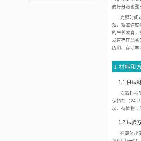
麦蚜分泌蜜露
光照时间
短，繁殖速度
的生长发育，
发育存在显著
历期、存活率
1
材料和
1.1
供试
安徽科技
保持在（24±
次，待植物长
1.2
试验
在离体小
每5头为一组