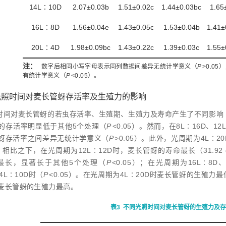
14L∶10D
2.07±0.03b
1.51±0.02c
1.44±0.03bc
1.65
16L∶8D
1.56±0.04e
1.43±0.05c
1.53±0.04b
1.41±
20L∶4D
1.98±0.09bc
1.43±0.22c
1.39±0.03c
1.55±
注：
数字后相同小写字母表示同列数据间差异无统计学意义（
P
>
0.0
有统计学意义（
P
<
0.05）。
光照时间对麦长管蚜存活率及生殖力的影响
时间对麦长管蚜的若虫存活率、生殖期、生殖力及寿命产生了不同影响
的存活率明显低于其他5个处理（
P
<
0.05）。然而，在8L∶16D、12
蚜存活率之间差异无统计学意义（
P
>
0.05）。此外，光周期为4L∶2
d）。相比之下，在光周期为12L∶12D时，麦长管蚜的寿命最长（31.9
 d）最长，显著长于其他5个处理（
P
<
0.05）；在光周期为16L∶8
14L∶10D时（
P
<
0.05）。在光周期为4L∶20D时麦长管蚜的生殖力
时麦长管蚜的生殖力最高。
表3
不同光照时间对麦长管蚜的生殖力及存