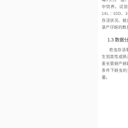
中饲养。试验
14L∶10D
存活状况、蜕
录产仔蚜的数
1.3
数据
若虫存活
生到其性成熟
麦长管蚜产蚜
条件下蚜虫的
量。