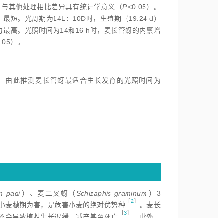
），与其他处理相比差异具有统计学意义（
P
<
0.05）。
）最短。光周期为14L：10D时，生殖期（19.24 d）
殖力最高。光照时间为14和16 h时，麦长管蚜的内禀增
0.05）。
/d，由此推测麦长管蚜最适合生长发育的光照时间为
m padi
）、麦二叉蚜（
Schizaphis graminum
）3
［
2
］
区小麦穗期为害，是危害小麦的绝对优势
种
。麦长
［
3
］
还会导致植株生长迟缓、减产甚至死
亡
。此外，