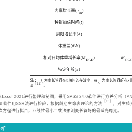
内禀增长率(
 r
)
m
种群加倍时间(
t
)
周限增长率(
λ
)
体重差(d
W
)
相对日均体重增长率(
M
)
M
RGR
RG
特定年龄(
x
)
注：
l
为麦长管蚜在
x
期间的存活率；
m
为麦长管蚜蚜在
x
x
x，
［11］
量
。
Excel 2021进行整理和制图，采用SPSS 24.0软件进行方差分析（
［13］
显著性用SSR法进行检验，根据龄期生命表理论的方
法
，对生殖
次方程进行拟合，非线性最小二乘法预测麦长管蚜的最适光周期。
分析