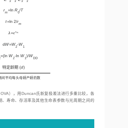
x
x
x
x
r
=ln
R
/
T
m
0
t
=ln 2/
r
m
λ
=
r
e
r
m
e
m
d
W
=
W
-
W
2
1
=(ln
W
-ln
W
)/
W
R
2
1
DD
特定龄期 (
d
)
期间平均每头母蚜产蚜的数
ANOVA），用Duncan氏新复极差法进行多重比较，各
期、寿命、存活率及其他生命表参数与光周期之间的