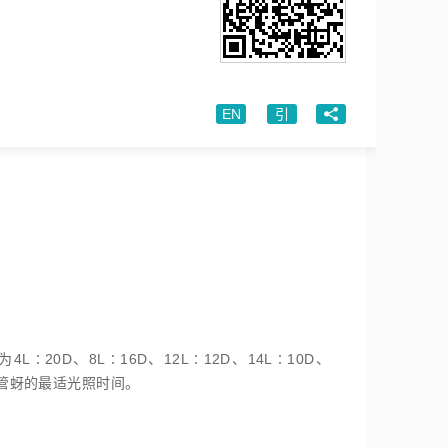
EN
引
0D、8L∶16D、12L∶12D、14L∶10D、
长管蚜的最适光照时间。