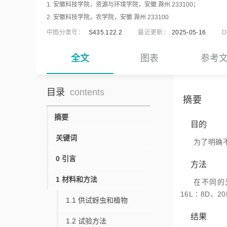
1. 安徽科技学院，资源与环境学院，安徽 滁州 233100；
2. 安徽科技学院，农学院，安徽 滁州 233100
中图分类号：
S435.122.2
最近更新：
2025-05-16
D
全文
图表
参考
目录
contents
摘要
摘要
目的
关键词
为了明确
0
引言
方法
1
材料和方法
在不同的光
16L∶8D
1.1
供试蚜虫和植物
结果
1.2
试验方法