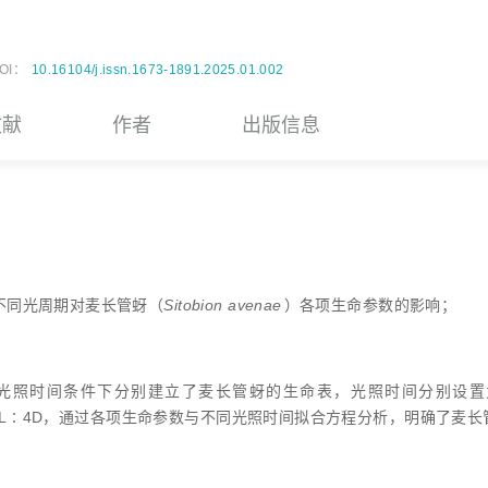
OI：
10.16104/j.issn.1673-1891.2025.01.002
文献
作者
出版信息
不同光周期对麦长管蚜（
Sitobion avenae
）各项生命参数的影响；
照时间条件下分别建立了麦长管蚜的生命表，光照时间分别设置为4L∶2
、20L∶4D，通过各项生命参数与不同光照时间拟合方程分析，明确了麦