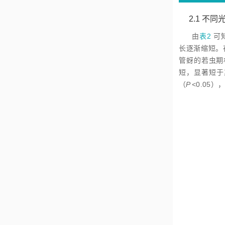
2.1
不同
由
表2
可
长逐渐缩短。在
管蚜的若虫期
短，显著短于其
（
P
<
0.05