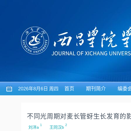
首页
期刊简介
编委
2026年8月6日 周四
不同光周期对麦长管蚜生长发育的
1
2
刘洋a
王同汉b