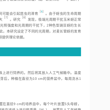
。
［
6
］
间可能会引起昆虫的滞
育
。由于蚜虫的生命周期
［7］
［8］
大
。研
究
发现，极端光周期干扰玉米蚜正常
光照强度和光周期的干扰下，2种色型豌豆蚜的生长
此，本研究设定了不同的光周期，对麦长管蚜的发育
蚜提供理论依据。
植株上进行饲养的。然后将其放入人工气候箱中。温度
催芽后，种植在直径为10 cm的营养盆中，每周浇水1
在直径9 cm的培养皿中，每个叶片放置5头母蚜，
若蚜放在滤纸上进行称质量（
W
），放置在人工气候箱