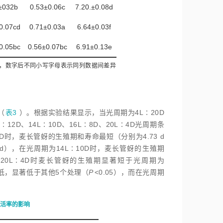
±032b
0.53±0.06c
7.20.±0.08d
0.07cd
0.71±0.03a
6.64±0.03f
0.05bc
0.56±0.07bc
6.91±0.13e
5），数字后不同小写字母表示同列数据间差异
（
表3
）。根据实验结果显示，当光周期为4L∶20D
L∶12D、14L∶10D、16L∶8D、20L∶4D光周期条
0D时，麦长管蚜的生殖期和寿命最短（分别为4.73 d
2 d），在光周期为14L∶10D时，麦长管蚜的生殖期
D、20L∶4D时麦长管蚜的生殖期显著短于光周期为
最低，显著低于其他5个处理（
P
<
0.05），而在光周期
活率的影响