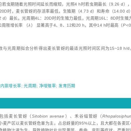
的若虫期随着光照时间延长而缩短，光照4 h时若虫期最长（9.26 d
20D时，麦长管蚜的存活率最低，生殖期（4.73 d）和寿命（14.00 d
92 d）最长。光周期4L：20D时的生殖力最低，光周期16L：8D时生
和周限增长率 （
λ
） 显著高于4、8、12和20 h，其中14 h时最高（
P
<
数与光周期拟合分析得出麦长管蚜的最适光照时间区间为15~18 h
;
内禀增长率
;
光周期
;
净增殖率
;
发育历期
包括麦长管蚜（
Sitobion avenae
）、禾谷缢管蚜（
Rhopalosiphu
小麦产区以麦长管蚜危害为主，占总蚜量的95%以上，且大都在各麦
食植物汁液为生，导致植物叶片出现黄斑、卷曲、变形等症状，严重时