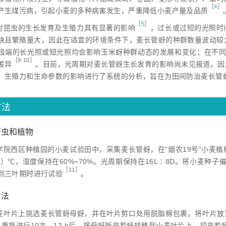
［
4
］
产生煤污病，引起小麦的多种病害发生，严重降低小麦产量及品
质
［
5
］
对昆虫的生长发育及生殖力具有显著的影
响
，过长或过短的光照时
快且繁殖量大，因此在适宜的环境条件下，麦长管蚜的种群数量波动较
极端的长光照或短光照均会影响玉米蚜种群动态的发展和变化；在不同
［9-10］
差
异
。目前，光周期对麦长管蚜生长发育的影响尚未见报道。因
、生殖力和生命参数的影响进行了系统的分析，旨在为田间防治麦长管
方法
蚜虫和植物
学院西区种植园的小麦试验田中，采集麦长管蚜，在“烟农19号”小麦
1）℃，湿度保持在60%~70%。光周期保持在16L∶8D。将小麦种子
［11］
到三叶期时进行试
验
。
方法
麦叶片上挑选麦长管蚜母蚜，并在叶片剪口处用脱脂棉包裹。将叶片放置
，重复进行10次。12 h后，将母蚜所产若蚜转移到小麦叶片上。初产