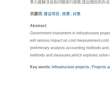
革力度解决这些问题进行探索,提出相应的办法
关键词:
建设项目
;
核算
;
对策
Abstract:
Government investment in infrastructure proje
will serious impact on cost measurement,cost a
preliminary analysis accounting methods and 
methods and measures,which explores solve of 
Key words:
Infrastructure projects
;
Projects a