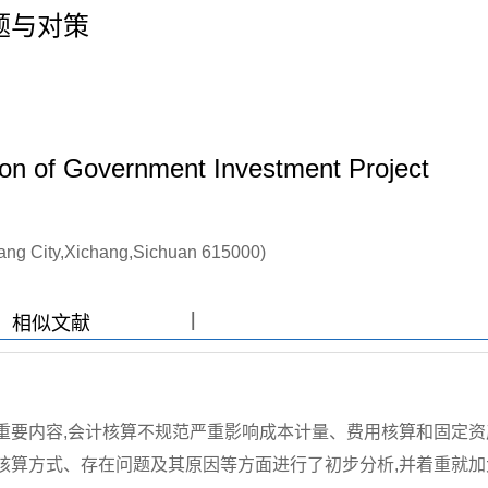
题与对策
ion of Government Investment Project
hang City,Xichang,Sichuan 615000)
|
|
|
|
相似文献
重要内容,会计核算不规范严重影响成本计量、费用核算和固定资
核算方式、存在问题及其原因等方面进行了初步分析,并着重就加