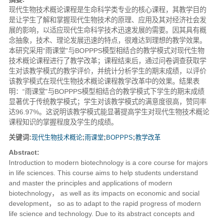
现代生物技术概论课程是生命科学类专业的核心课程，其教学目的
是让学生了解和掌握现代生物技术的原理、应用及其对经济社会发
展的影响，以适应现代生命科学技术迅速发展的需要。因其具有概
念抽象，技术、理论发展迅速的特点，很难达到理想的教学效果。
本研究采用“雨课堂”与BOPPPS模型相结合的教学模式对现代生物
技术概论课程进行了教学改革；课程结束后，通过问卷调查获取学
生对该教学模式的教学评价，并统计分析学生的期末成绩，以评价
该教学模式在现代生物技术概论课程教学改革中的效果。结果表
明：“雨课堂”与BOPPPS模型相结合的教学模式下学生的期末成绩
显著优于传统教学模式；学生对该教学模式的满意度很高，赞同率
达96.97%。这说明该教学模式能显著提高学生对现代生物技术概论
课程知识的掌握程度及学生的成绩。
关键词:
现代生物技术概论
;
雨课堂
;
BOPPPS
;
教学改革
Abstract:
Introduction to modern biotechnology is a core course for majors
in life sciences. This course aims to help students understand
and master the principles and applications of modern
biotechnology， as well as its impacts on economic and social
development， so as to adapt to the rapid progress of modern
life science and technology. Due to its abstract concepts and