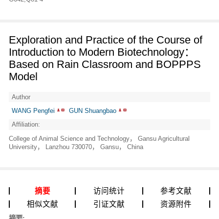
Exploration and Practice of the Course of
Introduction to Modern Biotechnology：
Based on Rain Classroom and BOPPPS
Model
Author
WANG Pengfei
GUN Shuangbao
Affiliation:
College of Animal Science and Technology， Gansu Agricultural
University， Lanzhou 730070， Gansu， China
摘要
访问统计
参考文献
相似文献
引证文献
资源附件
摘要: