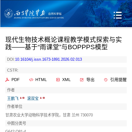
现代生物技术概论课程教学模式探索与实
践——基于“雨课堂”与BOPPPS模型
DOI:
10.16104/j.issn.1673-1891.2026.02.013
CSTR:
PDF
HTML
XML
导出
引用提醒
作者
王鹏飞
滚双宝
作者单位
甘肃农业大学动物科学技术学院，甘肃 兰州 730070
中图分类号
G642;Q81-4