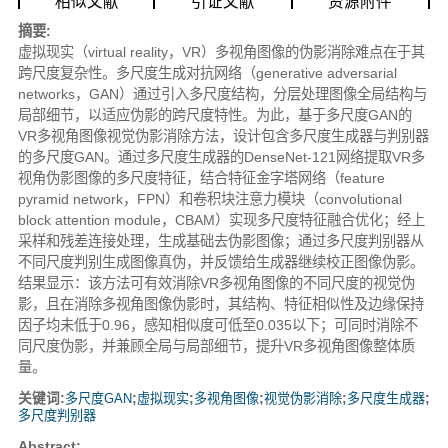
相似文献
引证文献
资源附件
摘要:
虚拟现实（virtual reality，VR）多视角图像的伪影消除难点在于其
跨尺度复杂性。多尺度生成对抗网络（generative adversarial
networks，GAN）通过引入多尺度结构，分层处理图像全局结构与
局部细节，以适应伪影的跨尺度特性。为此，基于多尺度GAN的
VR多视角图像视觉伪影消除方法，设计包含多尺度生成器与判别器
的多尺度GAN。通过多尺度生成器的DenseNet-121网络提取VR多
视角伪影图像的多尺度特征，结合特征金字塔网络（feature
pyramid network，FPN）和卷积块注意力模块（convolutional
block attention module，CBAM）实现多尺度特征融合优化；经上
采样和残差连接处理，生成基础去伪影图像；通过多尺度判别器从
不同尺度判别生成图像真伪，并反馈给生成器继续校正图像伪影。
结果显示：该方法可有效消除VR多视角图像的不同尺度的视觉伪
影，且在消除多视角图像伪影时，其结构、特征相似性及边缘保持
因子均未低于0.96，感知相似度可低至0.035以下；可同时消除不
同尺度伪影，并兼顾全局与局部细节，提升VR多视角图像整体质
量。
关键词:
多尺度GAN
;
虚拟现实
;
多视角图像
;
视觉伪影消除
;
多尺度生成器
;
多尺度判别器
Abstract: