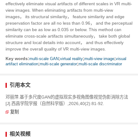
effectively eliminate visual artifacts of different scales in VR multi-
view images. When eliminating artifacts from multi-view
images， its structural similarity， feature similarity and edge
preservation factor are all no less than 0.96， and the perceptual
similarity can be as low as 0.035 or below. This method can
eliminate cross-scale artifacts simultaneously， take both global
structure and local details into account， and thus effectively
improve the overall quality of VR multi-view images.
Key words:
multi-scale GAN
;
virtual reality
;
multi-view image
;
visual
artifact elimination
;
multi-scale generator
;
multi-scale discriminator
引用本文
邓丽萍.基于多尺度GAN的虚拟现实多视角图像视觉伪影消除方法
[J].西昌学院学报（自然科学版）,2026,40(2):81-92.
复制
相关视频