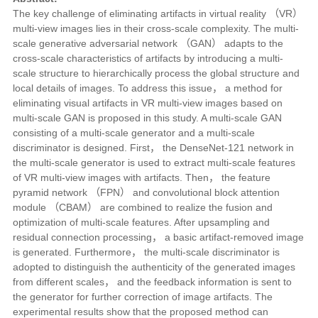
The key challenge of eliminating artifacts in virtual reality （VR）
multi-view images lies in their cross-scale complexity. The multi-
scale generative adversarial network （GAN） adapts to the
cross-scale characteristics of artifacts by introducing a multi-
scale structure to hierarchically process the global structure and
local details of images. To address this issue， a method for
eliminating visual artifacts in VR multi-view images based on
multi-scale GAN is proposed in this study. A multi-scale GAN
consisting of a multi-scale generator and a multi-scale
discriminator is designed. First， the DenseNet-121 network in
the multi-scale generator is used to extract multi-scale features
of VR multi-view images with artifacts. Then， the feature
pyramid network （FPN） and convolutional block attention
module （CBAM） are combined to realize the fusion and
optimization of multi-scale features. After upsampling and
residual connection processing， a basic artifact-removed image
is generated. Furthermore， the multi-scale discriminator is
adopted to distinguish the authenticity of the generated images
from different scales， and the feedback information is sent to
the generator for further correction of image artifacts. The
experimental results show that the proposed method can