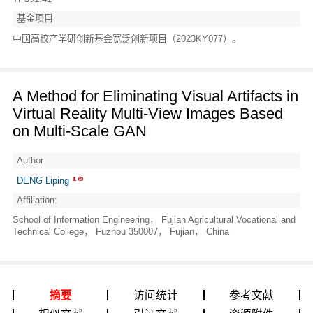
基金项目
中国高校产学研创新基金宽泛创新项目（2023KY077）。
A Method for Eliminating Visual Artifacts in
Virtual Reality Multi-View Images Based
on Multi-Scale GAN
Author
DENG Liping
Affiliation:
School of Information Engineering， Fujian Agricultural Vocational and
Technical College， Fuzhou 350007， Fujian， China
摘要
访问统计
参考文献