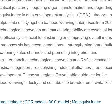
 the widespread adoption of plastic substitutes， leading to a de
a critical juncture， requiring urgent transformation and upgrading
st index in data envelopment analysis （ DEA ） theory， st
utput data of 9 Qingshen bamboo weaving enterprises from 202
echnological innovation and market adaptability are essential fo
 efficiency is crucial for sustaining and improving overall indus
or proposes six key recommendations： strengthening brand buil
oadening sales channels and promoting integration and
 chain； enhancing technological innovation and R&D investment
dustrial integration， establishing industrial alliances， and focu
evelopment. These strategies offer valuable guidance for the
o weaving industry and contribute to broader rural revitalizat
tural heritage
;
CCR model
;
BCC model
;
Malmquist index