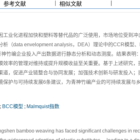
|
|
|
|
参考文献
相似文献
因工业化进程加快和塑料等替代品的广泛使用，市场地位受到冲
a envelopment analysis，DEA）理论中的CCR模型、
23年9家青神竹编企业投入产出数据进行静态分析和动态测度。结果表明
模效率的管理对维持或提升规模收益至关重要。基于上述研究，
渠道，促进产业链整合与协同发展；加强技术创新与研发投入；
境保护与可持续发展6条建议，为青神竹编产业的可持续发展与
;
BCC模型
;
Malmquist指数
ingshen bamboo weaving has faced significant challenges in re