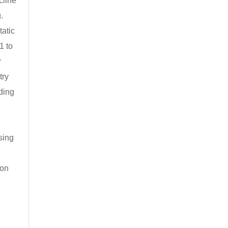
cline
.
atic
1 to
r
try
ding
；
sing
ion