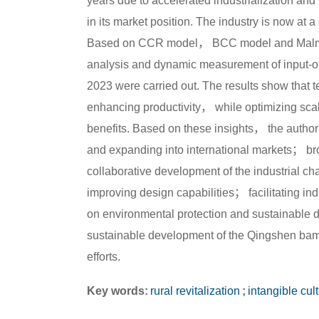
years due to accelerated industrialization and
in its market position. The industry is now at 
Based on CCR model， BCC model and Malmqui
analysis and dynamic measurement of input-o
2023 were carried out. The results show that t
enhancing productivity， while optimizing scale
benefits. Based on these insights， the auth
and expanding into international markets； br
collaborative development of the industrial
improving design capabilities； facilitating in
on environmental protection and sustainable d
sustainable development of the Qingshen bambo
efforts.
Key words:
rural revitalization
;
intangible cul