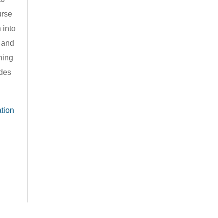
urse
 into
 and
hing
ides
ation