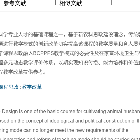
|
|
|
|
参考文献
相似文献
科学专业人才的基础课程之一，基于新农科思政建设理念，传统
须进行教学模式的创新改革切实提高该课程的教学质量和育人质
课程思政融入BOPPPS教学模式的必要性及在家畜环境卫生与
程多元动态教学评价体系，以期实现知识传授、能力培养和价值
程教学改革提供参考。
课程思政
;
教学改革
esign is one of the basic course for cultivating animal husba
ased on the concept of ideological and political construction of t
ching mode can no longer meet the new requirements of the
he innovation and reform of teaching mode should be carried out 