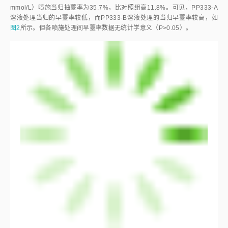
个植株因此而显得格外紧凑、袖珍，如
图1（d）
所示。这类植株突出的特
点是植株矮小，但地上部分结构正常，如
图1（b）
所示。类型II：仅顶花序
苞、花序柄露出地面。初花时，花序苞微微打开，如
图1（e）
所示。后随
开花的进行，茎秆适当升高，带出先前隐藏于地下的侧生花序，而大部分节
及节上的侧枝和侧生花序未能长出，地面仅露出2个节，盛花时株高12
cm，如
图1（c）
所示，这种矮生类型，地上部分没有发育出完整的植株结
构。类型III：仅花序苞露出地面，具有可见的花序苞柄，开花时花序梗和花
序伸出总苞，花柄较短，如
图1（f）
所示。类型IV：始终未见总花序苞，待
发现时，仅少部分未展开的花序露出地面，外形似花菜，图略。随着开花的
进行，少部分花序梗伸长，花柄较短，如
图1（g）
所示。第III、IV类矮生当
归，绝大部分生殖结构没有出现在地面。
2.2
植物生长抑制剂喷施处理对成药期当归生长发育的
影响
2.2.1
早薹率
经所用溶液的喷施，早薹当归的抽薹率由低到高依次为：PP333-A
<
对
照
<
CCC
<
PP333-B。用自来水喷施的对照，抽薹率为23.9%，CCC溶液喷
施当归的抽薹率为35.0%，比对照高出11.1%。PP333溶液-A（0.34
mmol/L）喷施当归早薹率为20.6%，比对照低3.3%，PP333-B溶液（0.68
mmol/L）喷施当归抽薹率为35.7%，比对照组高11.8%。可见，PP333-A
溶液处理当归的早薹率较低，而PP333-B溶液处理的当归早薹率较高，如