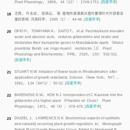
［J］.
安徽农业科学
，
2017
，
45
（
27
）：
74
-
79+89
.
[
百度学术
]
蔺海明
，
鱼亚琼
，
邱黛玉
，
等
.
种苗大小和外源激素对当归抽薹及产
10
量构成的影响
.
广东农业科学
，
2011
，
38
（
8
）：
3
.
[
百度学术
]
鱼亚琼
，
邱黛玉
，
蔺海明
，
等
.
外源激素和种苗大小对当归成药期生
11
理变化的影响
.
湖南农业科学
，
2011
（
9
）：
41
-
44
.
[
百度学术
]
周成明
，
何钟佩
.
多效唑和赤霉素对地黄茎，叶生长的影响
.
中药材
，
12
1989
，
12
（
4
）：
3
.
[
百度学术
]
柴文臣
，
冯志威
.
多效唑和矮壮素对番茄苗期生长的影响
.
科学技术与
13
工程
，
2018
，
18
（
24
）：
6
.
[
百度学术
]
贾贞
，
李三相
，
狄胜强
，
等
.
当归的亚高原区实验室培养与生长观察
14
［J］.
西北农业学报
，
2018
，
27
（
11
）：
1637
-
1644
.
[
百度学术
]
唐启义
.
DPS数据处理系统：实验设计
，
统计分析及数据挖掘
：
DPS
15
数据处理系统： 实验设计、统计分析及数据挖掘
；
2010
.
[
百度学术
]
ZHANG M
，
SONG M
，
CHENG F
，
et al
.
The mutation of ent-
16
kaurenoic acid oxidase， a key enzyme involved in gibberellin