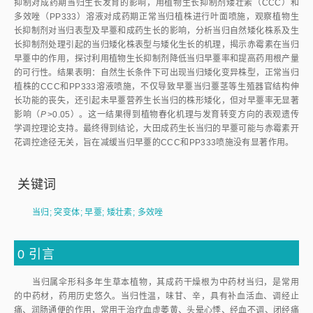
抑制对成药期当归生长发育的影响，用植物生长抑制剂矮壮素（CCC）和
多效唑（PP333）溶液对成药期正常当归植株进行叶面喷施，观察植物生
长抑制剂对当归表型及早薹和成药生长的影响，分析当归自然矮化株系及生
长抑制剂处理引起的当归矮化株表型与矮化生长的机理，揭示赤霉素在当归
早薹中的作用，探讨利用植物生长抑制剂降低当归早薹率和提高药用根产量
的可行性。结果表明：自然生长条件下可出现当归矮化变异株型，正常当归
植株的CCC和PP333溶液喷施，不仅导致早薹当归薹茎等生殖器官结构伸
长功能的丧失，还引起未早薹营养生长当归的株形矮化，但对早薹率无显著
影响（
P
>
0.05）。这一结果得到植物春化机理与发育转变方向的表观遗传
学调控理论支持。最终得到结论，大田成药生长当归的早薹可能与赤霉素开
花调控途径无关，旨在减缓当归早薹的CCC和PP333喷施没有显著作用。
关键词
当归
;
突变体
;
早薹
;
矮壮素
;
多效唑
0
引言
当归属伞形科多年生草本植物，其成药干燥根为中药材当归，是常用
的中药材，药用历史悠久。当归性温，味甘、辛，具有补血活血、调经止
痛、润肠通便的作用，常用于治疗血虚萎黄、头晕心悸、经血不调、闭经痛