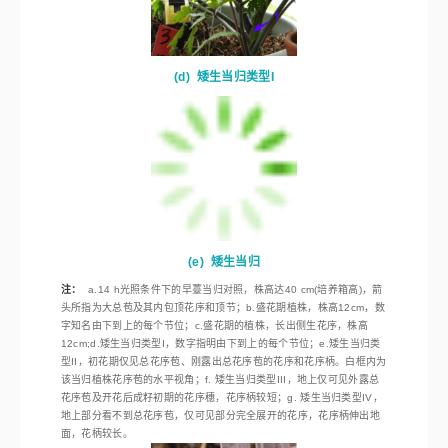
(c)
盛花期植株
(d)
矮生当归类型I