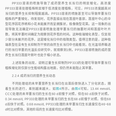
mmol/L PP333处理当归的早薹时间与对照数据之间无统计学意义
（
P
>
0.05）；0.68 mmol/L PP333处理当归在栽苗后79.8±3.6 d抽薹开
花，与对照组之间差异性不显著。可见，所用2种植物生长延缓剂及不同浓
度的生长延缓剂，不影响当归的早薹时间。在莲座叶方面，仅CCC溶液喷
施处理的当归和对照长出了完整清晰而可供统计的叶片（二者间叶片数无差
异），而2种PP333溶液处理当归的新生幼小莲座叶长成拥簇状，而无法统
计其叶片数。