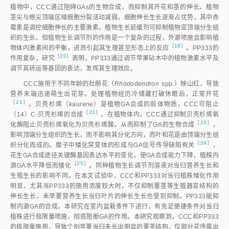
期间最慢，54 d后CCC处理的早薹当归的生殖生长速度最慢，如
图5
所示。
所有处理当归在抽薹后莲座叶数目下降，是由于在尚未发现明显薹出现时，
将薹茎上的叶片记作莲座叶，抽薹后薹上叶的上拔造成的。这种情况在经生
长抑制处理的植株表现得更为严重。
3
讨论
3.1
当归株型的自然变异
传统药用植物研究，很少讨论突变体，本文观察了自然生长当归变异
植株的薹茎、花序、花序柄、小花花柄等的矮化株形。与生长抑制剂喷施引
起的矮化形态相比，自然生长矮化当归的形成，与GA缺失或作用阻断，包
［
16-17
］
括GA合成与信号传导途径基因沉默有
关
。本文观察到的自然生长
当归矮化或缩节表型是亚高原区盆栽生长的结果。在当归道地产区岷县，日
光温室的反季节当归苗在8月下旬抽薹，叫秋薹。秋薹当归的地上部分与本
文所描述当归矮化形态相似。由此，本文所述自然矮化当归，可能是特定环
境下生长的结果，这是对当归道地性的别种解释，即非道地环境、非正常季
节与环境引起的当归植株形态的变化，说明当归生长对道地产区环境条件及
生长节律性具有很强的依赖性。
3.2
植物生长抑制剂对当归生长的影响