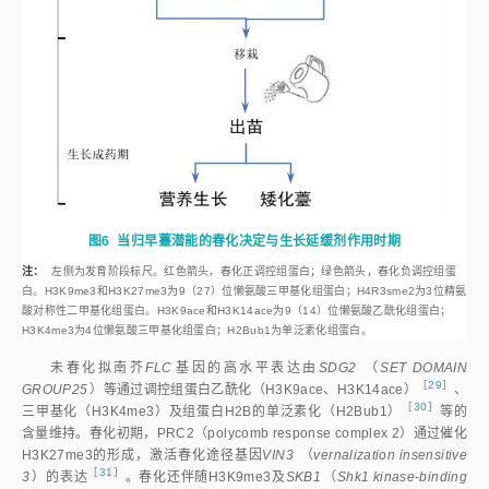
［
24
］
织分化而成的。糜子中矮化突变体的形成与GA信号传导缺陷有
关
，
花生GA合成途径关键酶基因表达水平的变化，使GA合成能力下降，植株内
［
25
］
源GA水平降低而矮
化
。同种植物生长调节剂溶液对当归营养生长和
生殖生长的影响不同。在本文试验中，CCC和PP333对当归植株矮化作用
明显，尤其当PP333的施用浓度较大时，不仅抑制薹茎等生殖器官结构的
伸长生长，未早薹营养生长当归叶片的伸长生长也受到抑制。PP333能抑
制内源GA的合成，本研究在室内盆栽条件下进行，有充足便捷条件对当归
植株进行极限量喷施，彻底阻断GA的作用。本研究观察到，CCC和PP333
的极限量施用，导致个别早薹当归未长出明显的薹茎结构，仅部分花序露出
地面。这种极端矮化表型的出现表明，GA类生长物质未能正常合成，或其
作用被阻断，即使在这种情况下，仍未能阻止当归的早薹。由此推断，在大
田当归的早薹，可能与GA的作用无关，用PP333类GA防治当归早薹意义不
大。综上，大田当归的早薹率可能与GA开花调控无关。
3.3
当归早薹潜能的春化决定与早薹的人为干预
［
26
］
温带植物的开花受春化诱导而加
快
。一般认为当归早薹是苗冬储
春化的结果。次年不抽薹的小苗当归，冬储则是休眠过程，而对次年抽薹的
大苗，冬储则是其春化过程。因种子养成含量、发育程度等的不同，当归育
［
27
］
苗形成大、小不同的苗类，而早薹与苗大小呈正相
关
。植物春化是对
［
28
］
开花抑制基因
FLC
 （
Flowering Locus C
）表观遗传学沉默的过
程
。
［
28
］
通过乙酰化、甲基化及单泛素化组蛋白种类的转换与数量增
减
等调控
完成，如
图6
所示。