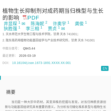
植物生长抑制剂对成药期当归株型与生长
的影响
PDF
1
2
1
1
井显琛
✉
陈海妮
许奥宇
龚俊
1
1
1
狄胜强
李三相
贾贞
✉
1. 天水师范大学生物工程与技术学院，甘肃 天水 741001；
2. 陇东南药用植物功能基因组学与产业技术研究所，甘肃 天水 741001
中图分类号：
Q945.44
最近更新：
2026-03-19
DOI：
10.16104/j.issn.1673-1891.XXXX.XX.001
EN
摘要
当归是一种大宗中药材，其变异株的挖掘与发现，对当归种质资源创
新与功能基因组研究具有重要的意义。为分析当归矮化株系表型与植物生长