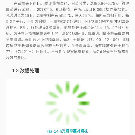
在苗根头下的1 cm处测量根直径，对苗分类，选取0.66~0.75 cm的健
康苗进行试验，于2018年5月6日栽植，在Percival E-36L2培养箱培养。
光照时长为16 h，温度控制在夜间15 ℃，白天25 ℃。将所栽当归分组，每
组2个平行，一组为对照，一组为CCC处理组，其他2组分别为用PP333处
理的A、B组，各处理设3次重复。喷施处理于栽苗后11 d（5月17日）开
始，为使当归植株抽薹表型明显，满足饱和使用，规避因用量不够而造成的
早薹遗漏。采用园艺小型喷雾器，每3 d于傍晚（17：00—22：00）用相
应植物生长调节剂溶液喷施当归叶片，至全部湿润，所有喷施处理于栽苗
77 d（7月21日）后停止。生长期间观察抽薹现象，每7 d记录当归植株叶
片数的变化。
1.3
数据处理