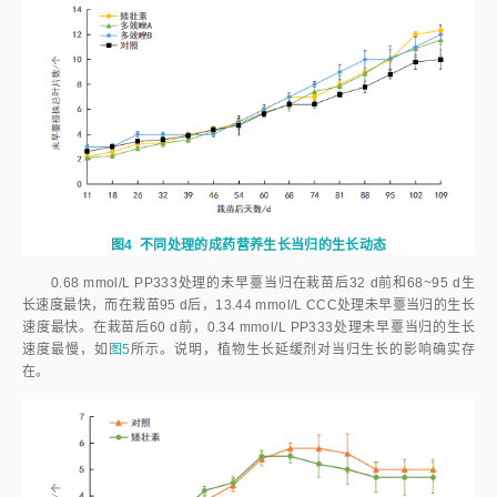
图3
不同处理当归的早薹日期及莲座叶数
注：
图中不同小写字母表示处理间的差异具有统计学意义（
P
<
0.05）。
2.2.3
植物生长抑制剂对当归植株形态的影响
PP333溶液的喷施导致了成药营养生长当归的明显矮化，高浓度
PP333溶液处理植株明显矮于低浓度处理植株，可见，PP333浓度越高对
当归的营养生长抑制程度越高。PP333溶液的喷施甚至可以导致早薹当归
植株的严重矮化，待发现时，花序直接出现在莲座叶基部，莲座叶中心的伞
型花序因花序柄和小花未能展开而呈拥簇状，极像微型花菜。这一现象的出
现导致无法确定PP333溶液喷施处理早薹当归的抽薹时间和莲座叶叶片
数，将其早薹时间确定为观察到花序苞的时间。这种极端矮化表型，仅显现
少部分未展开的花序，这是矮化当归中的极限类型。值得注意的是，这种极
端表型在没有生长抑制剂干预的自然生长当归中也能看到，在光温培养箱进
行的当归早薹的光温反应研究中，就观察到1例。PP333溶液喷施的成药营
养生长当归莲座叶新叶也处于缩小状态。
上述现象的出现，说明过量生长抑制剂PP333的处理可导致早薹当归
植株矮化到仅部分生殖结构露出地面，但仍然未能阻止其早薹。