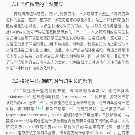
长速度最快，而在栽苗95 d后，13.44 mmol/L CCC处理未早薹当归的生长
速度最快。在栽苗后60 d前，0.34 mmol/L PP333处理未早薹当归的生长
速度最慢，如
图5
所示。说明，植物生长延缓剂对当归生长的影响确实存
在。
图5
不同处理的早薹当归生殖生长动态
2.2.5
早薹当归的生长动态
不同处理的早薹当归在出苗后也很快进入了生长分化状态，抽薹后莲
座叶数不再改变。由
图5
可见，13.44 mmol/L CCC处理早薹当归在栽苗后
35~55 d时的生长快于对照，但其他时间段均比对照慢。在18~35 d期间
CCC处理早薹当归的生殖生长速度最慢，对照的生殖生长速度在35~54 d