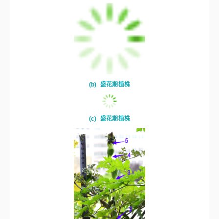
(a)
14 h光照早薹对照株
(b)
盛花期植株