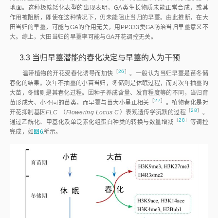
CCC可延缓一些植物的开花，叶面喷施赤霉素GA
促进锦葵科
3
（Malvaceae）短日植物地桃花（
Urena lobata
 L.）的开花，抑制效应可
［
18
］
被随后的GA
逆
转
。外源施用植物生长调节物质，对当归早薹有一定
3
［
10
］
［
11
］
影响。蔺海明
等
和鱼亚琼
等
的研究表明，生长素萘乙酸（
Naphthaleneacetic acid，NAA）能够降低当归早薹率，单独移栽前GA
3
蘸根10 min或与其他植物外源激素混合施用明显促进了当归的早薹。本文
研究显示，CCC和高浓度PP333喷施当归的早薹率高于对照，低浓度
PP333溶液降低了当归早薹率，但差异无统计学意义（
P
>
0.05）。在高等
植物中，CCC通过阻碍GAs的生物合成，而抑制其开花和茎的伸长。植物
茎尖与根尖顶端区域细胞分裂活动减弱，细胞伸长生长逐渐占优势，其中赤
霉素是调控细胞伸长的主要激素。植物生长延缓剂可抑制植物亚顶端分生组
织的生长，但植物生长调节剂的作用是一个复杂的过程，外源喷施会影响植
［
19
］
物体内激素间的平衡，进而引起其生理甚至形态上的反
应
。PP333的
［
20
］
作用复杂，研
究
表明，PP333通过调节苹果砧木中的植物激素水平及
调节其转运等基因的表达，发挥其生理效应。
CCC施用于不同年龄的杜鹃花（
Rhododendron
 spp.）映山红，导致
营养末端迅速萌生出花芽。处理植物经历冷储藏打破休眠后，正常开
花
［
21
］
。贝壳杉烯（kaurene）是植物GA合成的前体物质，CCC可阻止
［
22
］
（14）C-贝壳杉烯的合
成
。在植物体内，CCC通过抑制贝壳杉烯氧
［
23
］
化酶阻止贝壳杉烯氧化为贝壳杉烯酸，从而抑制了GA的生物合
成
，
影响顶端分生组织的生长，而不影响其分化方向，而叶和花是由顶端分生组