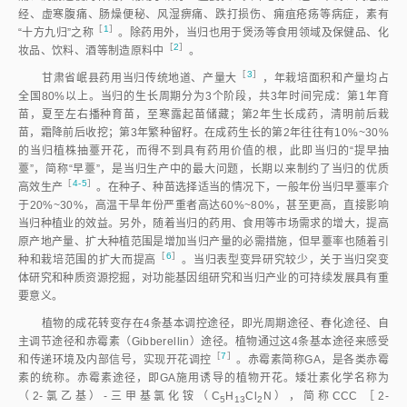
经、虚寒腹痛、肠燥便秘、风湿痹痛、跌打损伤、痈疽疮疡等病症，素有
［
1
］
“十方九归”之
称
。除药用外，当归也用于煲汤等食用领域及保健品、化
［
2
］
妆品、饮料、酒等制造原料
中
。
［
3
］
甘肃省岷县药用当归传统地道、产量
大
，年栽培面积和产量均占
全国80%以上。当归的生长周期分为3个阶段，共3年时间完成：第1年育
苗，夏至左右播种育苗，至寒露起苗储藏；第2年生长成药，清明前后栽
苗，霜降前后收挖；第3年繁种留籽。在成药生长的第2年往往有10%~30%
的当归植株抽薹开花，而得不到具有药用价值的根，此即当归的“提早抽
薹”，简称“早薹”，是当归生产中的最大问题，长期以来制约了当归的优质
［
4-5
］
高效生
产
。在种子、种苗选择适当的情况下，一般年份当归早薹率介
于20%~30%，高温干旱年份严重者高达60%~80%，甚至更高，直接影响
当归种植业的效益。另外，随着当归的药用、食用等市场需求的增大，提高
原产地产量、扩大种植范围是增加当归产量的必需措施，但早薹率也随着引
［
6
］
种和栽培范围的扩大而提
高
。当归表型变异研究较少，关于当归突变
体研究和种质资源挖掘，对功能基因组研究和当归产业的可持续发展具有重
要意义。
植物的成花转变存在4条基本调控途径，即光周期途径、春化途径、自
主调节途径和赤霉素（Gibberellin）途径。植物通过这4条基本途径来感受
［
7
］
和传递环境及内部信号，实现开花调
控
。赤霉素简称GA，是各类赤霉
素的统称。赤霉素途径，即GA施用诱导的植物开花。矮壮素化学名称为
（2-氯乙基）-三甲基氯化铵（C
H
Cl
N），简称CCC ［2-
5
13
2