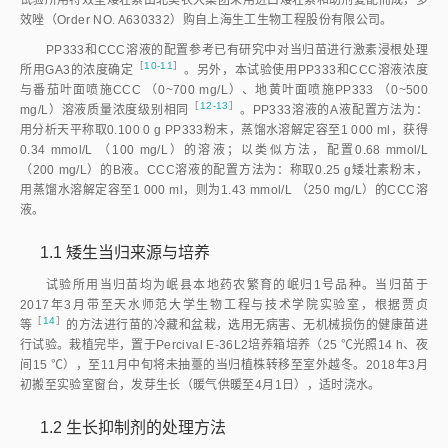
试验所用特效型矮壮素由北美农大集团采用进口矮壮素和助剂复配而成，多
效唑（Order NO. A630332）购自上海生工生物工程股份有限公司。
PP333和CCC溶液的配置参考已有研究中对当归苗进行激素浸根处理
［
10-11
］
所用GA3的浓度确
定
。另外，本试验使用PP333和CCC溶液浓度
与番茄叶面喷施CCC （0~700 mg/L）、地黄叶面喷施PP333 （0~500
［
12-13
］
mg/L）溶液质量浓度级别相
同
。PP333溶液的A液配置方法为：
用分析天平称取0.100 0 g PP333粉末，蒸馏水溶解定容至1 000 ml，获得
0.34 mmol/L （100 mg/L）的溶液；以类似方法，配置0.68 mmol/L
（200 mg/L）的B液。CCC溶液的配置方法为：称取0.25 g矮壮素粉末，
用蒸馏水溶解定容至1 000 ml，则为1.43 mmol/L （250 mg/L）的CCC溶
液。
1.1
矮生当归来源与培养
试验所用当归苗均为岷县本地药农繁育的岷归1号品种。当归苗于
2017年3月带至天水师范大学生物工程与技术学院实验室，根据贾贞
［
14
］
等
的方法进行苗的冷藏和盆栽，选用无病害、无机械损伤的健康苗进
行试验。栽植完毕，置于Percival E-36L2培养箱培养（25 ℃光照14 h、夜
间15 ℃），至11月中旬将未抽薹的当归植株转移至室外越冬。2018年3月
初搬至实验室窗台，发芽生长（暖气供暖至4月1日），适时浇水。
1.2
生长抑制剂的处理方法