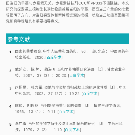
酸对称性二甲基化组蛋白。H3K9ace和H3K14ace为9（14）位懒氨酸乙酰化组蛋白；
H3K4me3为4位懒氨酸三甲基化组蛋白；H2Bub1为单泛素化组蛋白。
未春化拟南芥
FLC
基因的高水平表达由
SDG2
 （
SET DOMAIN
［
29
］
GROUP25
）等通过调控组蛋白乙酰化（H3K9ace、H3K14ace
）
、
［
30
］
三甲基化（H3K4me3）及组蛋白H2B的单泛素化（H2Bub1
）
等的
含量维持。春化初期，PRC2（polycomb response complex 2）通过催化
H3K27me3的形成，激活春化途径基因
VIN3
 （
vernalization insensitive
［
31
］
3
）的表
达
。春化还伴随H3K9me3及
SKB1
（
Shk1 kinase-binding
［
32-33
］
protein 1
）调控的H4R3sme2积
累
。同时，H3K4me3、
［
32
，
34
］
H3K9ace/H3K14ace和U-H2B ub1的含量被消
减
。
当归的春化早薹具有明显的大、小苗差异。对未进行春化的当归小苗
冬储前后
FLC基因
高水平表达，而维持了苗的营养生长状态。而当归大苗
则可能以与拟南芥春化过程类似的模式春化，结果导致
FLC
同源基因的沉
默，冬储期即完成次年发育方向的决定。当归苗的春化早薹发育决定，基于
苗类及种子差异的冬储期发育方向的表观遗传学决定，调控模式如
图6
所
示。而苗类及种子的差异取决于生产中种子类型与育苗过程。鉴于此，旨在
减缓成药期大田当归早薹的植物生长抑制剂喷施干预措施，已不能改变或逆
转其生殖转变发育方向的表观遗传学决定，而只能改变早薹当归生殖器官的
形态。至于植物生长抑制剂在其他外因引起的当归早薹中的应用，则依据具
［
35
］
体外因，如干旱，有助于提高植物抗旱性的CCC有否作
用
，有待进一
步研究。