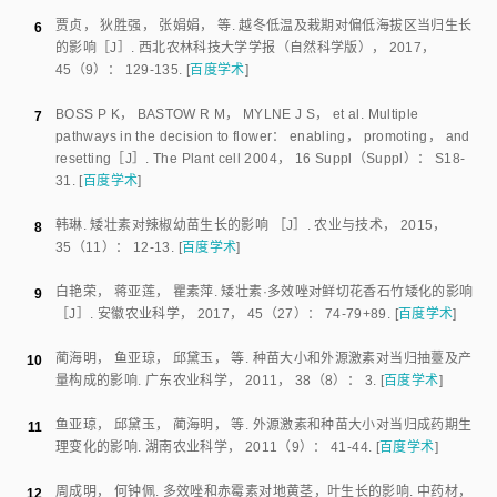
4
结论
CCC和PP333溶液叶面的喷施，对大田当归早期抽薹无显著影响
（
P
>
0.05）。PP333溶液处理可导致早薹当归正常薹茎结构的缺失，而直
接矮化成露出地面的拥簇花序。同一植物生长抑制剂溶液因浓度的不同，对
早薹当归的生殖器官和未早薹当归的营养生长有不同影响。植物生长抑制剂
CCC和PP333的饱和处理导致早薹当归的薹茎严重矮化，但依然抽薹。大
田当归的早薹与赤霉素无关，赤霉素拮抗剂CCC和PP333不能阻挠。本文
研究为探索通过植物生长调控物质减缓当归的早薹，提高当归产量的化控栽
培指明了方向，对当归突变体和新种质资源的挖掘，以及当归功能基因组研
究和育种栽培具有重要指导意义。
参考文献
国家药典委员会
.
中华人民共和国药典， vol
.
一部. 北京
：
中国医药科
1
技出版社
，
2020
.
[
百度学术
]
武延安
，
陈 垣
，
蔺海明
.
当归早期抽薹研究进展
 ［J］. 
甘肃农业科
2
技
，
2007
，
37
（
3
）：
20
-
23
.
[
百度学术
]