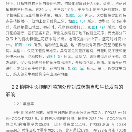
(g)
矮生当归
图1
自然生长当归的矮化表型
试验的所有数据用Excel 2024表格进行整理。当归成药期株型用常规
［
15
］
方法测定，用DPS 7.5软件进行数据均值与标准误的计
算
，用Origin
8.1软件绘图。
2
结果与分析
2.1
自然生长当归的矮化表型
正常抽薹当归具有较高的茎秆，可达50 cm以上。在实验室14 h长日照
下，抽薹当归株高可达40 cm，如
图1（a）
所示。本文研究自然矮化当归在
光照培养箱内生长，入冬置于室外越冬，次年3月置于室内催生发芽。结果
显示，该3年生当归出现不同程度的矮化形态。从出芽到莲座叶的生长与普
通当归没有明显区别，但薹茎和花序等的形态，显示了独特的矮化与微型化
特征，且植株具有不同的矮化形态，依矮化程度可分为4类。类型I：初花时
植株的茎秆最高，达20 cm，主茎含4个节，主茎节上侧生花序柄较短，整