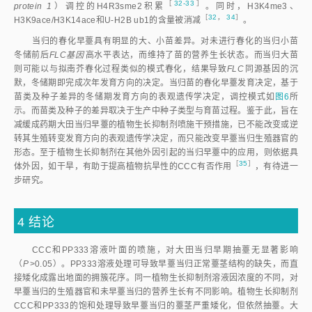
图6
当归早薹潜能的春化决定与生长延缓剂作用时期
注：
左侧为发育阶段标尺。红色箭头，春化正调控组蛋白；绿色箭头，春化负调控组蛋
白。H3K9me3和H3K27me3为9（27）位懒氨酸三甲基化组蛋白；H4R3sme2为3位精氨