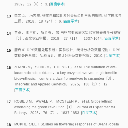
赵杨景
，
杜力军
.
道地与非道地当归栽培土壤的理化性质
［J］.
中国
3
中药杂志
，
2002
，
27
（
27
）：
19
-
22
.
[
百度学术
]
陈瑛
，
明图林
.
当归提早抽薹问题的调查
 ［J］. 
植物生理学通讯
，
4
1966
，
13
（
1
）：
9
-
11
.
[
百度学术
]
李广骥
.
当归的生物学特性及防止早期抽苔的研究
 ［J］. 
中药材科
5
技
，
1979
，
2
（
2
）：
1
-
10
.
[
百度学术
]
贾贞
，
狄胜强
，
张娟娟
，
等
.
越冬低温及栽期对偏低海拔区当归生长
6
的影响
［J］.
西北农林科技大学学报（自然科学版）
，
2017
，
45
（
9
）：
129
-
135
.
[
百度学术
]
BOSS P K
，
BASTOW R M
，
MYLNE J S
，
et al
.
Multiple
7
pathways in the decision to flower： enabling， promoting， and
resetting
［J］.
The Plant cell
2004
，
16
Suppl（Suppl
）：
S18
-
31
.
[
百度学术
]
韩琳
.
矮壮素对辣椒幼苗生长的影响
 ［J］. 
农业与技术
，
2015
，
8
35
（
11
）：
12
-
13
.
[
百度学术
]
白艳荣
，
蒋亚莲
，
瞿素萍
.
矮壮素·多效唑对鲜切花香石竹矮化的影响
9