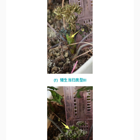
(e)
矮生当归
注：
a.14 h光照条件下的早薹当归对照，株高达40 cm(培养箱高)，箭
头所指为大总苞及其内包顶花序和顶节；b.盛花期植株，株高12cm，数
字知名由下到上的每个节位；c.盛花期的植株，长出侧生花序，株高
12cm;d.矮生当归类型I，数字指明由下到上的每个节位；e.矮生当归类
型II，初花期仅见总花序苞、刚露出总花序苞的花序和花序柄。白框内为
该当归植株花序苞的水平视角；f. 矮生当归类型III，地上仅可见外露总
花序苞及开花后成籽初期的花序穗，花序柄较短；g. 矮生当归类型IV，
地上部分看不到总花序苞，仅可见部分完全展开的花序，花序柄伸出地
面，花柄较长。