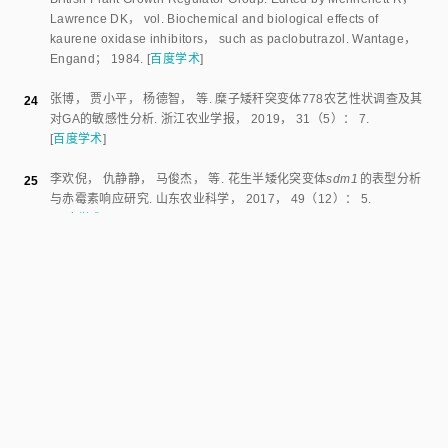
biosynthesis， confers a dwarf phenotype to cucumber
［J］.
Theoretic and Applied Genetics
，
2025
，
138
（
1
）：
12
.
[
百度学术
]
ROBIL J M
，
AWALE P
，
MCSTEEN P
，
et al
.
Gibberellins：
17
extending the green revolution
［J］.
Journal of Experimental
Botany
，
2025
，
76
（
7
）：
1837
-
1853
.
[
百度学术
]
MUKHERJEE I
.
Studies on flowering responses of
Urena lobata
.
18
Plant Physiology
，
1969
，
44
（
12
）：
1749
-
1751
.
[
百度学术
]
尤扬
，
叶永忠
，
张晓云
，
等
.
植物外源激素对盾叶薯蓣叶片叶绿素含
19
量的影响
.
河南科学
，
2005
（
1
）：
44
-
46
.
[
百度学术
]
OPIO P
，
TOMIYAMA H
，
SAITO T
，
et al
.
Paclobutrazol elevates
20
auxin and abscisic acid， reduces gibberellins and zeatin and
modulates their transporter genes in Marubakaido apple （
Malus
prunifolia
 Borkh. var. ringo Asami） rootstocks
［J］.
Plant
Physiology and Biochemistry： PPB
，
2020
，
155
：
502
-
511
.
[
百度学术
]
STUART N W
.
Initiation of flower buds in
Rhododendron
 after 
21
application of growth retardants
.
Science （New York， NY）
，