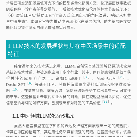
术层面研发适配基层低算力环境的模型轻量化部署方案，伦理层面制定数据
隐私保护与诊疗责任界定规范，与后续技术优化及伦理管控章节形成闭环；
（4）展望LLM从“辅助工具”向“嵌入式治理单元”的角色演进，呼应“人机共
生中医生态”。本研究旨在为推动中医现代化在基层落地、助力基层医疗智
能化转型提供坚实的理论依据与实践参考。
1
LLM技术的发展现状与其在中医场景中的适配
特征
结合近年来的技术演进来看，LLM在自然语言处理领域已经形成较为
系统的技术体系，并被逐步应用于多个行业，其中，医疗健康领域是较早获
［
7
］
［
8
］
得关注的应用方向之一。诸如ChatGP
T
、Med-PaL
M
、
［
9
］
DoctorGP
T
等基于LLM，其依托海量医学语料库训练和指令微调策
［
10
］
略
，在临床问答、健康咨询、病例总结等任务中给出具有一定可靠性
的结果。这些模型并未取代专业人员的判断，但在减轻基层问诊负荷、促进
［
11
］
信息整合与辅助解释方面，已展现出相对稳定的工具价
值
。
1.1
中医领域LLM的适配挑战
虽然大语言模型在医学知识的表达及推理方面展现出一定的成熟度，
但其在中医的语境下，其适用性仍然具有很强的局限。在基层诊疗中，该局