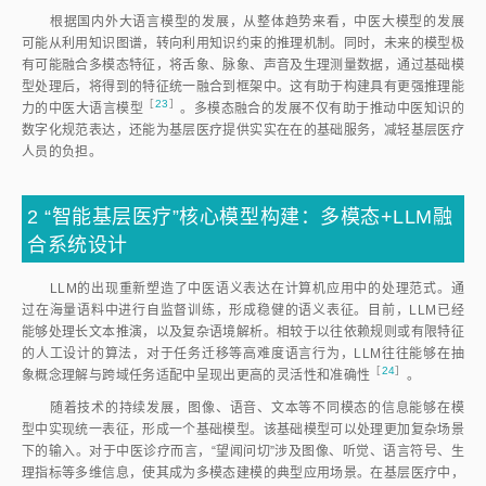
根据国内外大语言模型的发展，从整体趋势来看，中医大模型的发展
可能从利用知识图谱，转向利用知识约束的推理机制。同时，未来的模型极
有可能融合多模态特征，将舌象、脉象、声音及生理测量数据，通过基础模
型处理后，将得到的特征统一融合到框架中。这有助于构建具有更强推理能
［
23
］
力的中医大语言模
型
。多模态融合的发展不仅有助于推动中医知识的
数字化规范表达，还能为基层医疗提供实实在在的基础服务，减轻基层医疗
人员的负担。
2
“智能基层医疗”核心模型构建：多模态+LLM融
合系统设计
LLM的出现重新塑造了中医语义表达在计算机应用中的处理范式。通
过在海量语料中进行自监督训练，形成稳健的语义表征。目前，LLM已经
能够处理长文本推演，以及复杂语境解析。相较于以往依赖规则或有限特征
的人工设计的算法，对于任务迁移等高难度语言行为，LLM往往能够在抽
［
24
］
象概念理解与跨域任务适配中呈现出更高的灵活性和准确
性
。
随着技术的持续发展，图像、语音、文本等不同模态的信息能够在模
型中实现统一表征，形成一个基础模型。该基础模型可以处理更加复杂场景
下的输入。对于中医诊疗而言，“望闻问切”涉及图像、听觉、语言符号、生
理指标等多维信息，使其成为多模态建模的典型应用场景。在基层医疗中，