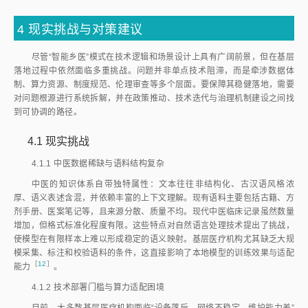
4
现实挑战与对策建议
尽管“智能乡医”模式在技术逻辑和场景设计上具有广阔前景，但在基层
落地过程中依然面临多重挑战。问题并非单点技术阻滞，而是牵涉数据体
制、算力资源、制度规范、伦理审查等多个层面。要保障其稳健落地，需要
对问题根源进行系统拆解，并在政策推动、技术迭代与治理机制建设之间找
到可协调的路径。
4.1
现实挑战
4.1.1
中医数据稀缺与语料结构复杂
中医的知识体系自带独特属性：文本往往非结构化、古汉语风格浓
厚、语义表述含混，并依赖丰富的上下文理解。现有语料主要包括古籍、方
剂手册、医案笔记等，且来源分散、质量不均。现代中医临床记录虽然数量
增加，但格式标准化程度有限。这些特点对自然语言处理技术提出了挑战，
使模型在有限样本上难以形成稳定的语义映射。基层医疗机构尤其缺乏大规
模采集、标注和校验语料的条件，这直接影响了本地模型的训练效果与适配
［
12
］
能
力
。
4.1.2
技术部署门槛与算力适配困境