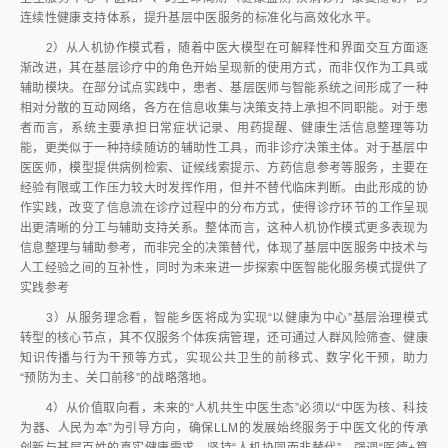
连续性健康支持体系，提升基层中医服务的标准化与高效化水平。
2）从人机协作模式看，随着中医大模型在可解释性和界面交互方面逐
渐改进，其在基层诊疗中的角色开始呈现新的使用方式，而非仅作为工具或
辅助模块。在部分试点实践中，患者、基层医师与智能系统之间形成了一种
相对分散的互动网络，各方在信息收集与决策支持上承担不同职能。对于患
者而言，系统主要承担日常症状记录、用药提醒、健康生活信息整理等功
能，更类似于一种持续随访的辅助性工具，而非诊疗决策主体。对于基层中
医医师，模型提供病例检索、证候线索提示、方药信息参考等服务，主要在
经验有限或工作压力较大时发挥作用，但并不替代临床判断。由此形成的协
作实践，改变了信息流在诊疗过程中的分布方式，使得诊疗环节的工作呈现
出更清晰的分工与辅助支持关系。整体而言，这种人机协作模式更多表现为
信息整理与辅助参考，而非完全的决策替代，体现了基层中医服务中技术与
人工经验之间的互补性，同时为未来进一步探索中医智能化服务模式提供了
实践参考
3）从服务理念看，智能乡医将成为实现“以健康为中心”基层治理模式
转型的核心节点，其不仅服务个体疾病管理，还可通过人群风险筛查、健康
知识传播与行为干预等方式，实现公共卫生的前移式、数字化干预，助力
“预防为主、关口前移”的战略落地。
4）从价值取向看，未来的“人机共生中医生态”必须以“中医为核、科技
为器、人民为本”为引导方向，确保LLM的发展始终服务于中医文化的传承