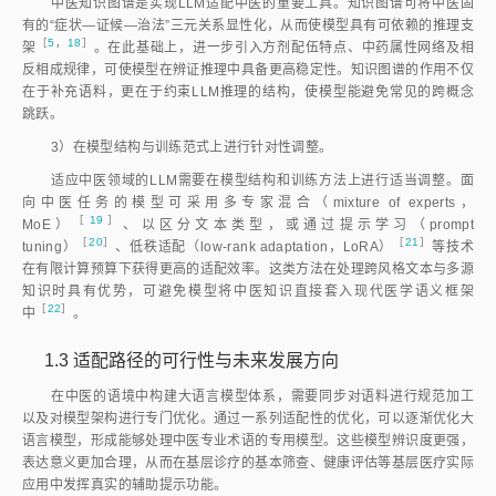
中医知识图谱是实现LLM适配中医的重要工具。知识图谱可将中医固
有的“症状—证候—治法”三元关系显性化，从而使模型具有可依赖的推理支
［
5
，
18
］
架
。在此基础上，进一步引入方剂配伍特点、中药属性网络及相
反相成规律，可使模型在辨证推理中具备更高稳定性。知识图谱的作用不仅
在于补充语料，更在于约束LLM推理的结构，使模型能避免常见的跨概念
跳跃。
3）在模型结构与训练范式上进行针对性调整。
适应中医领域的LLM需要在模型结构和训练方法上进行适当调整。面
向中医任务的模型可采用多专家混合（mixture of experts，
［
19
］
MoE
）
、以区分文本类型，或通过提示学习（prompt
［
20
］
［
21
］
tuning
）
、低秩适配（low-rank adaptation，LoRA
）
等技术
在有限计算预算下获得更高的适配效率。这类方法在处理跨风格文本与多源
知识时具有优势，可避免模型将中医知识直接套入现代医学语义框架
［
22
］
中
。
1.3
适配路径的可行性与未来发展方向
在中医的语境中构建大语言模型体系，需要同步对语料进行规范加工
以及对模型架构进行专门优化。通过一系列适配性的优化，可以逐渐优化大
语言模型，形成能够处理中医专业术语的专用模型。这些模型辨识度更强，
表达意义更加合理，从而在基层诊疗的基本筛查、健康评估等基层医疗实际
应用中发挥真实的辅助提示功能。