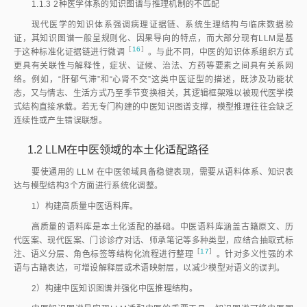
1.1.3
2种医学体系的知识图谱与推理机制的不匹配
现代医学的知识体系强调病理证据链、系统生理结构与临床数据验
证，其知识图谱一般呈规则化、因果导向的特点，而大部分现有LLM是基
［
16
］
于这种标准化证据链进行微
调
。与此不同，中医的知识体系组织方式
更具有关联性与解释性，症状、证候、治法、方药等要素之间具有关系网
络。例如，“肝郁气滞”和“心肾不交”这类中医证型的描述，既涉及功能状
态，又与情志、生活方式乃至季节变换相关，其逻辑框架难以被现代医学模
式结构直接承载。若无专门构建的中医知识图谱支撑，模型推理往往会缺乏
连续性或产生错误联想。
1.2
LLM在中医领域的本土化适配路径
要使通用的 LLM 在中医领域具备稳健表现，需要从语料体系、知识表
达与模型结构3个方面进行系统化调整。
1）构建高质量中医语料库。
高质量的语料库是本土化适配的基础。中医语料库涵盖古籍原文、历
代医案、现代医案、门诊诊疗对话、师承笔记等多种类型，应结合抽取式标
［
17
］
注、语义分层、角色标签等结构化流程进行整
理
。针对多义性强的术
语与古籍表达，可增设解释层或术语映射层，以减少模型对语义的误判。
2）构建中医知识图谱并强化中医推理结构。