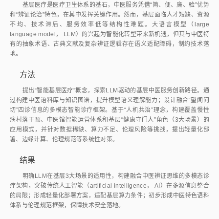
基层医疗是医疗卫生体系的基石，中医服务凭借“简、便、廉、验”优势
和“辨证论治”特色，在其中发挥关键作用。然而，基层面临人才短缺、资源
不均、技术滞后、服务效率低等结构性难题。大语言模型（large
language model， LLM）的兴起为智能化转型带来新机遇，但其与中医特
有的抽象术语、古典文献及复杂辨证逻辑存在语义适配障碍，制约技术落
地。
方法
提出“智能基层医疗”概念，探索LLM驱动的基层中医服务创新路径。通
过构建中医语料库与知识图谱，提升模型语义理解能力；设计融合“望闻问
切”四诊信息的多模态智能诊疗框架。基于“人机共治”理念，构建覆盖慢性
病村落干预、中医馆智能运营体系和基层“健康守门人”角色（3大场景）的
应用模式，并针对数据稀缺、算力不足、伦理风险等挑战，提出轻量化部
署、边缘计算、伦理规范等系统性对策。
结果
明确LLM在基层3大场景的适用性，构建融合中医辨证思维的多模态诊
疗架构，突破传统人工智能（artificial intelligence， AI）在多源信息整合
的局限；形成轻量化部署方案，适配基层算力条件；初步形成中医特色语料
体系与伦理规范框架，保障技术安全落地。