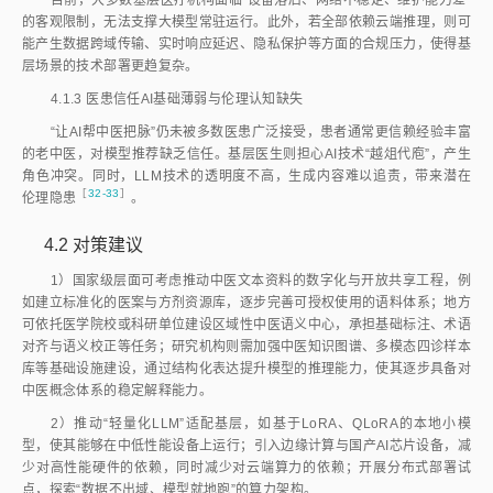
目前，大多数基层医疗机构面临“设备落后、网络不稳定、维护能力差”
的客观限制，无法支撑大模型常驻运行。此外，若全部依赖云端推理，则可
能产生数据跨域传输、实时响应延迟、隐私保护等方面的合规压力，使得基
层场景的技术部署更趋复杂。
4.1.3
医患信任AI基础薄弱与伦理认知缺失
“让AI帮中医把脉”仍未被多数医患广泛接受，患者通常更信赖经验丰富
的老中医，对模型推荐缺乏信任。基层医生则担心AI技术“越俎代庖”，产生
角色冲突。同时，LLM技术的透明度不高，生成内容难以追责，带来潜在
［
32-33
］
伦理隐
患
。
4.2
对策建议
1）国家级层面可考虑推动中医文本资料的数字化与开放共享工程，例
如建立标准化的医案与方剂资源库，逐步完善可授权使用的语料体系；地方
可依托医学院校或科研单位建设区域性中医语义中心，承担基础标注、术语
对齐与语义校正等任务；研究机构则需加强中医知识图谱、多模态四诊样本
库等基础设施建设，通过结构化表达提升模型的推理能力，使其逐步具备对
中医概念体系的稳定解释能力。
2）推动“轻量化LLM”适配基层，如基于LoRA、QLoRA的本地小模
型，使其能够在中低性能设备上运行；引入边缘计算与国产AI芯片设备，减
少对高性能硬件的依赖，同时减少对云端算力的依赖；开展分布式部署试
点，探索“数据不出域、模型就地跑”的算力架构。