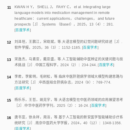
KWAN H Y
，
SHELL J
，
FAHY C
，
et al
.
Integrating large
11
language models into medication management in remote
healthcare： current applications， challenges， and future
prospects
［J］.
Systems （Basel）
，
2025
，
13
（
4
）：
281
.
[
百度学术
]
刘泽垣
，
王鹏江
，
宋晓斌
，
等
.
大语言模型的幻觉问题研究综述
［J］.
12
软件学报
，
2025
，
36
（
3
）：
1152
-
1185
.
[
百度学术
]
宋逸杰
，
马素亚
，
戴亚盛
，
等
.
人工智能辅助中医辨证的关键问题与技
13
术挑战
［J］.
中国工程科学
，
2024
（
2
）：
234
-
244
.
[
百度学术
]
李君
，
李紫明
，
毛树松
，
等
.
临床中医肝胆病学领域大模型构建思路与
14
方法研究
［J］.
中西医结合肝病杂志
，
2024
（
9
）：
769
-
774
.
[
百度学术
]
杨乐乐
，
王哲
，
姚克宇
，
等
.
大语言模型在中医药领域的应用展望思考
15
［J］.
中华中医药学学刊
，
2025
（
2
）：
16
-
24
.
[
百度学术
]
唐书宣
，
徐永祥
，
周洁
，
等
.
基于人工智能的新安医学智能辅助诊疗系
16
统研究
［J］.
南京中医药大学学报
，
2024
，
40
（
12
）：
1348
-
1356
.
[
百度学术
]