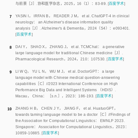
与前景
［J］.
协和医学杂志
，
2025
，
16
（
1
）：
83
-
89
.
[
百度学术
]
YASIN I
，
IRFAN B
，
READER J M
，
et al
.
ChatGPT‐4 in clinical
7
neurology： an Alzheimer's disease information quality
analysis
［J］.
Alzheimer's & Dementia
，
2024
（
S4
）：
e093401
.
[
百度学术
]
DAI Y
，
SHAO X
，
ZHANG J
，
et al
.
TCMChat： a generative
8
large language model for traditional Chinese medicine
［J］.
Pharmacological Research
，
2024
，
210
：
107530
.
[
百度学术
]
LI W Q
，
YU L N
，
WU M J
，
et al
.
DoctorGPT： a large
9
language model with Chinese medical question-answering
capabilities
［C］//
2023 International Conference on High
Performance Big Data and Intelligent Systems （HDIS）
.
Macau， China
：
［s.n.］
，
2023
：
186
-
193
.
[
百度学术
]
ZHANG H B
，
CHEN J Y
，
JIANG F
，
et al
.
HuatuoGPT，
10
towards taming language model to be a doctor
［C］//
Findings of
the Association for Computational Linguistics： EMNLP 2023
.
Singapore
：
Association for Computational Linguistics
，
2023
：
10859
-
10885
.
[
百度学术
]