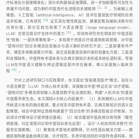
疗标准化与管理精准化；部分机构基础设施薄弱，进一步加剧服务可及性与
［
1
，
3
］
质量不均问题，成为制约中医现代化进程的关键瓶
颈
。为破解上述
难题，人工智能（artificial intelligence， AI）技术在基层医疗领域的应用
［
4
］
逐步拓展，已有研
究
证实其在慢性病监测、健康宣教及辅助决策中的
应用价值，部分实践也探索了大语言模型（large language model，
［
5
］
LLM）在常见病诊疗支持中的潜
力
。但现有研究存在明显的“中医适配
性”短板：一是场景聚焦单一，多局限于西医诊疗或通用疾病管理，对中医
“望闻问切”四诊多模态信息融合与语义解析的研究不足；二是部署条件严
苛，模型多依赖高算力环境，缺乏适配基层资源约束的轻量化方案；三是语
料支撑缺失，中医特有术语体系与古典文献知识未形成系统化语料库，导致
LLM在中医语义理解与辨证逻辑适配中存在偏差，难以深度融入临床流
［
6
］
程
。
针对上述研究缺口与实践需求，本文提出“智能基层医疗”概念，旨在以
大语言模型（LLM）为核心技术支撑，深度融合中医“辨证论治”诊疗逻辑、
“望闻问切”多模态感知输入及基层数字化治理机制，构建“人机共治”的基层
中医服务新生态。本文围绕4大核心内容展开：（1）系统解析LLM与中医
传统语义体系的融合瓶颈，重点攻克中医特有术语、古典文献知识的语义适
配难题，结合中医辩证思维构建基于“四诊合参”的多模态智能诊疗框架，为
后续诊疗模块设计提供理论基础；（2）结合基层中医高频应用场景（慢性
病管理、社区常规问诊和中医馆标准化运营），设计“人机协同而非替代”的
服务实施策略；（3）聚焦技术落地关键障碍，针对性提出解决方案——数
据层面构建涵盖经典文献、诊疗规范、名老中医经验的中医特色语料库，技