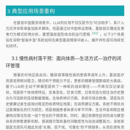
3
典型应用场景重构
在基层中医服务场景中，LLM的应用不仅仅是作为“问诊助手”，其介入
方式并非简单叠加技术模块，而是通过对中医辨证思维、基层就诊路径及患
［
30
］
者行为模式的再分析，重塑基层医防结合的运行逻
辑
。以下3个场景
旨在说明“智能乡医”系统如何在典型基层情境中嵌入、展开并形成可持续优
化闭环。
3.1
慢性病村落干预：面向体质—生活方式—治疗的闭
环管理
随着农村地区高血压、糖尿病等慢性病的患病率逐年上升，基层医疗
资源显得相对匮乏，随访和干预能力不足，患者的健康管理面临较大挑战。
基于LLM的主动干预模型提供了一种新的组织路径——不再仅仅记录症
状，而是将个体体质特征、舌象变化、饮食习惯、日常状态与既往治疗史整
合为可追踪的连续数据面板。在体质辨识方面，系统可结合图像、语音及历
史健康记录生成相对稳定的体质特征档案；在调养建议方面，系统不再给出
过度模板化的行为规范，而是根据患者体质与季节节律、生活作息和既往健
康响应情况形成一组个性化的干预清单。同时，通过周期性症状回采与模型
自身的参数更新机制，使调理方案具备时间敏感性与动态调整能力。当地家
庭医生团队可据此形成“长期、低干扰、可量化”的干预链条，从而在原有资