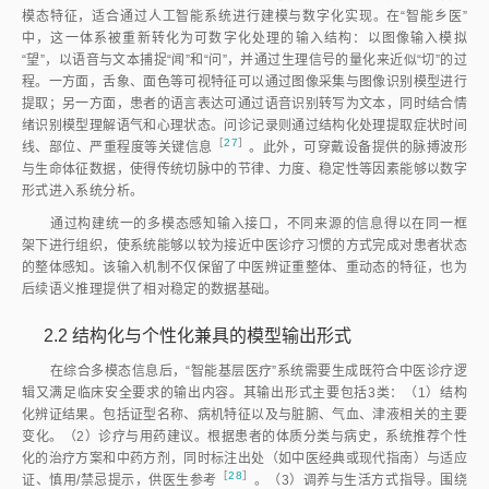
模态特征，适合通过人工智能系统进行建模与数字化实现。在“智能乡医”
中，这一体系被重新转化为可数字化处理的输入结构：以图像输入模拟
“望”，以语音与文本捕捉“闻”和“问”，并通过生理信号的量化来近似“切”的过
程。一方面，舌象、面色等可视特征可以通过图像采集与图像识别模型进行
提取；另一方面，患者的语言表达可通过语音识别转写为文本，同时结合情
绪识别模型理解语气和心理状态。问诊记录则通过结构化处理提取症状时间
［
27
］
线、部位、严重程度等关键信
息
。此外，可穿戴设备提供的脉搏波形
与生命体征数据，使得传统切脉中的节律、力度、稳定性等因素能够以数字
形式进入系统分析。
通过构建统一的多模态感知输入接口，不同来源的信息得以在同一框
架下进行组织，使系统能够以较为接近中医诊疗习惯的方式完成对患者状态
的整体感知。该输入机制不仅保留了中医辨证重整体、重动态的特征，也为
后续语义推理提供了相对稳定的数据基础。
2.2
结构化与个性化兼具的模型输出形式
在综合多模态信息后，“智能基层医疗”系统需要生成既符合中医诊疗逻
辑又满足临床安全要求的输出内容。其输出形式主要包括3类：（1）结构
化辨证结果。包括证型名称、病机特征以及与脏腑、气血、津液相关的主要
变化。（2）诊疗与用药建议。根据患者的体质分类与病史，系统推荐个性
化的治疗方案和中药方剂，同时标注出处（如中医经典或现代指南）与适应
［
28
］
证、慎用/禁忌提示，供医生参
考
。（3）调养与生活方式指导。围绕