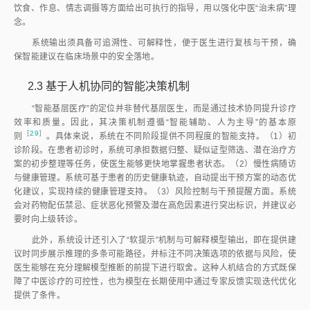
饮食、作息、情志调摄等方面给出可执行的指导，用以强化中医“治未病”理
念。
系统输出须具备可追溯性、可解释性，便于医生进行复核与干预，确
保智能建议在临床场景中的安全落地。
2.3
基于人机协同的智能决策机制
“智能基层医疗”的定位并非替代基层医生，而是通过技术协同提升诊疗
效率和质量。因此，其决策机制遵循“智能辅助、人为主导”的基本原
［
29
］
则
。具体来说，系统在不同阶段提供不同程度的智能支持。（1）初
诊阶段。在患者初诊时，系统可承担数据归整、疑似证型筛选、潜在治疗方
案的初步整理等任务，使医生能够更快地掌握患者状态。（2）慢性病随访
与健康管理。系统可基于患者的历史健康轨迹，自动提出干预方案的动态优
化建议，实现持续的健康管理支持。（3）风险控制与干预提醒方面。系统
会对药物配伍禁忌、症状恶化预警及潜在高危因素进行突出标识，并建议必
要时向上级转诊。
此外，系统设计还引入了“软提示”机制与可解释模型输出，即在提供建
议时同步展示推理的多条可能路径，并标注不同决策选项的依据与风险，使
医生能够在充分理解模型推断的前提下进行取舍。这种人机结合的方式既保
障了中医诊疗的可控性，也为模型在长期使用中通过专家反馈实现迭代优化
提供了条件。