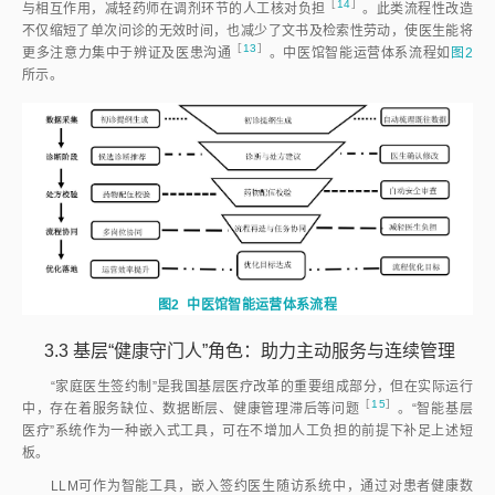
［
14
］
与相互作用，减轻药师在调剂环节的人工核对负
担
。此类流程性改造
不仅缩短了单次问诊的无效时间，也减少了文书及检索性劳动，使医生能将
［
13
］
更多注意力集中于辨证及医患沟
通
。中医馆智能运营体系流程如
图2
所示。
图2
中医馆智能运营体系流程
3.3
基层“健康守门人”角色：助力主动服务与连续管理
“家庭医生签约制”是我国基层医疗改革的重要组成部分，但在实际运行
［
15
］
中，存在着服务缺位、数据断层、健康管理滞后等问
题
。“智能基层
医疗”系统作为一种嵌入式工具，可在不增加人工负担的前提下补足上述短
板。
LLM可作为智能工具，嵌入签约医生随访系统中，通过对患者健康数