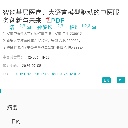
智能基层医疗：大语言模型驱动的中医服
务创新与未来
PDF
1,
2,
3
1,
2,
3
1,
2,
3
王洁
✉
孙梦珠
柏灿
✉
1. 安徽中医药大学针灸推拿学院，安徽 合肥 230012；
2. 新安医学教育部重点实验室，安徽 合肥 230038；
3. 经脉脏腑相关安徽省重点实验室, 安徽 合肥230032
中图分类号：
R2-03
；
TP18
最近更新：
2026-07-08
DOI：
10.16104/j.issn.1673-1891.2026.02.012
EN
引
摘要
目的