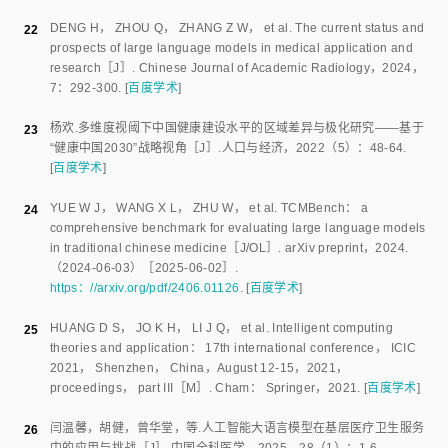
DENG H
，
ZHOU Q
，
ZHANG Z W
，
et al
.
The current status and
22
prospects of large language models in medical application and
research
［J］.
Chinese Journal of Academic Radiology
，
2024
，
7
：
292
-
300
.
[
百度学术
]
杨欢
.
多维度视阈下中国健康建设水平的区域差异与极化研究——基于
23
“健康中国2030”战略视角
［J］.
人口与经济
，
2022
（
5
）：
48
-
64
.
[
百度学术
]
YUE W J
，
WANG X L
，
ZHU W
，
et al
.
TCMBench： a
24
comprehensive benchmark for evaluating large language models
in traditional chinese medicine
［J/OL］.
arXiv preprint
，
2024
.
（
2024-06-03
）［
2025-06-02
］.
https：//arxiv.org/pdf/2406.01126
.
[
百度学术
]
HUANG D S
，
JO K H
，
LI J Q
，
et al
.
Intelligent computing
25
theories and application： 17th international conference， ICIC
2021， Shenzhen， China，
August 12-15，2021
，
proceedings， part III
［M］.
Cham
：
Springer
，
2021
.
[
百度学术
]
闫温馨
，
胡健
，
曾华堂
，
等
.
人工智能大语言模型在基层医疗卫生服务
26