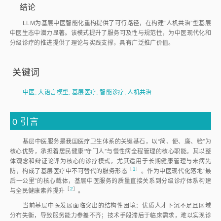
结论
LLM为基层中医智能化重构提供了可行路径，在构建“人机共治”型基层
中医生态中潜力显著。该模式提升了服务可及性与规范性，为中医现代化和
分级诊疗的推进提供了理论与实践支撑，具有广泛推广价值。
关键词
中医
;
大语言模型
;
基层医疗
;
智能诊疗
;
人机共治
0
引言
基层中医服务是我国医疗卫生体系的关键基石，以“简、便、廉、验”为
核心优势，承担着居民健康“守门人”与慢性病全程管理的核心职能。其以整
体观念和辩证论评为核心的诊疗模式，尤其适用于长期健康管理与未病先
［
1
］
防，构成了基层医疗中不可替代的服务形
态
。作为中医现代化落地“最
后一公里”的核心载体，基层中医服务的质量直接关系到分级诊疗体系构建
［
2
］
与全民健康素养提
升
。
当前基层中医发展面临突出的结构性困境：优质人才下沉不足且区域
分布失衡，导致服务能力参差不齐；技术手段滞后于临床需求，难以实现诊