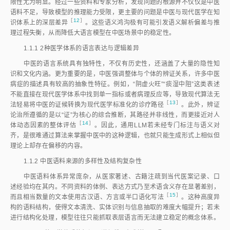
限性尤为明显。经过一些资料和专家分析，发现问题的根源并不仅仅是中医
语料不足，导致模型的推理能力受限，更主要的问题是中医与现代医学在知
［
12
］
识体系上的深层差
异
。这些语义鸿沟极有可能引发语义解析偏差与推
理过程失衡，从而降低大语言模型在中医场景中的稳定性。
1.1.1
2种医学体系的语言表达与逻辑差异
中医的语言系统具有独特性，不仅有历史性，还涵盖了大量的隐性知
识和文化内涵。更为重要的是，中医强调整体与个体的辨证关系，许多中医
病症的描述具有较高的抽象性特征。例如，“阴虚火旺”“痰湿中阻”这类表述
不能直接在现代医学体系中找到单一指标或者病理反应等，导致现代算法无
［
13
］
法轻易将中医的证候转换为现代医学标准化的诊疗路
径
。此外，辨证
论治所遵循的是以“证”为核心的综合推断，其路径并非线性，而更接近对人
［
14
］
体动态因素的整体评
估
。因此，通用LLM若未经专门标注与语义对
齐，是很难通过算法来掌握中医中的这种逻辑，也就只能生成形式上相似但
理论上却存在偏移的内容。
1.1.2
中医语料来源的多样性及结构复杂性
中医语料体系异常庞杂，从医家著述、古籍注疏到当代医案记录、口
述经验均在其内。不同资料的体例、表达方式乃至术语含义存在显著差别，
［
15
］
而且相当数量的文本使用古汉语、方言或半口语化写
法
。这种高度异
构的语料结构，使得文本清洗、实体识别与信息抽取的难度大幅提升；若未
进行结构化处理，模型往往只能抓取表层语言而无法建立稳定的概念体系。