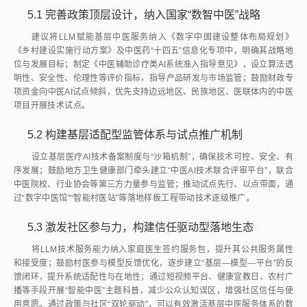
5.1
完善政策顶层设计，纳入国家“数智中医”战略
建议将LLM赋能基层中医服务纳入《数字中国建设整体布局规划》
《乡村建设实施行动方案》及中医药“十四五”信息化专项中，明确其战略地
位与发展目标；制定《中医辅助诊疗类AI系统准入指导意见》，设立算法透
明性、安全性、伦理性等评价指标，指导产品研发与市场监管；鼓励财政专
项资金向中医AI试点倾斜，优先支持边远地区、民族地区、医联体内的中医
项目开展技术试点。
5.2
构建基层适配型监管体系与试点推广机制
设立基层医疗AI技术备案制度与“沙箱机制”，确保技术可控、安全、有
序发展；鼓励地方卫生健康部门牵头建立“中医AI技术联合评审平台”，联合
中医院校、行业协会等第三方力量参与监管；推动试点先行、以点带面，通
过“数字中医馆”“智能村医站”等落地样板工程带动技术逐级推广。
5.3
激发社区参与力，构建信任驱动型落地生态
将LLM技术服务能力纳入家庭医生签约服务包，提升其公共服务属性
和接受度；鼓励村医参与模型反馈优化，逐步建立“基层—模型—平台”的反
馈闭环，提升系统适配性与在地性；通过短视频平台、健康宣教日、农村广
播等手段开展“智能中医”主题科普，减少公众认知误区，增强社区信任与使
用意愿。通过政策与社区“双轮驱动”，可以有效激活基层中医服务体系的数