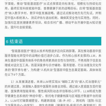
字潜能，推动“智能基层医疗”从试点探索走向标准化、规模化与持续化应
用，最终实现科技赋能中医、普惠健康于民的战略目标。应将“智能基层医
疗”纳入数字乡村、数字中医发展战略，通过试点推动地方先行先试，并制
定中医AI系统准入、测试评估与退出机制，确保其安全性与实用性。同时，
加强社区居民健康素养培训，结合农村广播、移动平台开展中医AI知识普
及，提升社会接受度。
6
结束语
“智能基层医疗”理念从技术构想逐步迈向实践部署，其在推动基层中医
服务智能化转型中的战略价值已逐步凸显。作为核心技术支撑的LLM，未
来在基层中医服务体系中的角色将更具综合性与协同性，不再局限于信息处
理或对话交互工具，而是深度参与诊疗辅助、服务管理、行业治理及文化传
承的“数字参与者”，为构建“人机共治”型基层中医生态奠定基础，具体体现
在以下4个方面。
1）从发展演进看，未来LLM将实现从“辅助工具”向“嵌入式治理单元”
的关键过渡，深度融入基层中医服务治理全流程。通过嵌入家庭医生签约管
理、医保费用智能审核、慢性病风险动态评估等核心环节，LLM将成为数
字健康生态系统的“神经中枢”。依托电子健康档案与区域医疗数据平台的接
入，LLM可打破数据壁垒，构建跨层级（县-乡-村）、跨机构（医院-社区
卫生服务中心-中医馆）、跨生命周期（健康监测-疾病诊疗-康复随访）的