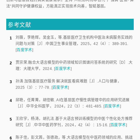
创新与基层百姓的真实健康需求。坚持“人机协同而非替代”，强调“医德+算
法”共同守护健康权益，方能真正实现技术向善，智赋基层。
参考文献
刘薇
，
李艳辉
，
吴金玉
，
等
.
基层医疗卫生机构中医治未病服务实践的
1
问题与对策
［J］.
中国卫生事业管理
，
2025
，
42
（
4
）：
389
-
391
.
[
百度学术
]
贾宗荣
.
融合大语言模型的中药领域知识图谱问答系统的研究
［D］.
大
2
理
：
大理大学
，
2024
.
[
百度学术
]
孙涛
.
加强基层医疗服务 解决就医看病难题
［J］.
人口与健康
，
3
2025
（
3
）：
77
-
78
.
[
百度学术
]
邱艳
，
任菁菁
，
胡佳敏
.
AI在基层医疗慢性病管理中的应用研究进展
4
［J］.
中华全科医学
，
2024
，
22
（
3
）：
481
-
485
.
[
百度学术
]
王欣宇
，
杨涛
，
胡孔法
.
基于大语言预训练模型的中医个性化处方推荐
5
研究
［J］.
中华中医药学刊
，
2024
，
42
（
4
）：
15
-
16
.
[
百度学术
]
陈子佳
，
彭文茜
，
张德政
，
等
.
大语言模型在中医药领域的应用、挑战
6