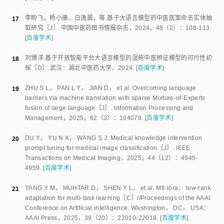
李盼飞
，
杨小康
，
白逸晨
，
等
.
基于大语言模型的中医医案命名实体抽
17
取研究
［J］.
中国中医药图书情报杂志
，
2024
，
48
（
2
）：
108
-
113
.
[
百度学术
]
刘博洋
.
基于开放智能平台大语言模型的湿疮中医辨证模型的可行性初
18
探
［D］.
武汉
：
湖北中医药大学
，
2024
.
[
百度学术
]
ZHU S L
，
PAN L Y
，
JIAN D
，
et al
.
Overcoming language
19
barriers via machine translation with sparse Mixture-of-Experts
fusion of large language
［J］.
Information Processing and
Management
，
2025
，
62
（
3
）：
104078
.
[
百度学术
]
DU Y
，
YU N X
，
WANG S J
.
Medical knowledge intervention
20
prompt tuning for medical image classification
［J］.
IEEE
Transactions on Medical Imaging
，
2025
，
44
（
12
）：
4945
-
4959
.
[
百度学术
]
YANG Y M
，
MUHTAR D
，
SHEN Y L
，
et al
.
Mtl-lora： low-rank
21
adaptation for multi-task learning
［C］//
Proceedings of the AAAI
Conference on Artificial intelligence
.
Washington， DC， USA
：
AAAI Press
，
2025
，
39
（
20
）：
22010
-
22018
.
[
百度学术
]