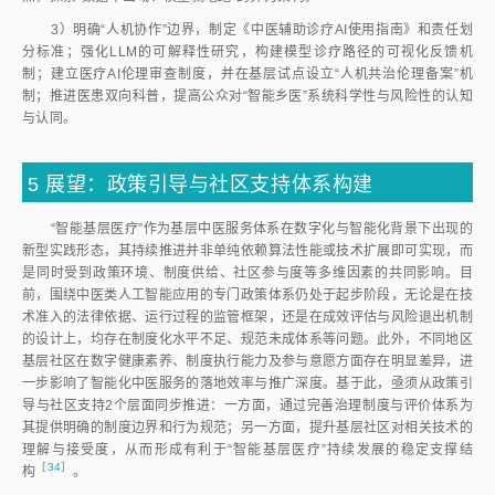
3）明确“人机协作”边界，制定《中医辅助诊疗AI使用指南》和责任划
分标准；强化LLM的可解释性研究，构建模型诊疗路径的可视化反馈机
制；建立医疗AI伦理审查制度，并在基层试点设立“人机共治伦理备案”机
制；推进医患双向科普，提高公众对“智能乡医”系统科学性与风险性的认知
与认同。
5
展望：政策引导与社区支持体系构建
“智能基层医疗”作为基层中医服务体系在数字化与智能化背景下出现的
新型实践形态，其持续推进并非单纯依赖算法性能或技术扩展即可实现，而
是同时受到政策环境、制度供给、社区参与度等多维因素的共同影响。目
前，围绕中医类人工智能应用的专门政策体系仍处于起步阶段，无论是在技
术准入的法律依据、运行过程的监管框架，还是在成效评估与风险退出机制
的设计上，均存在制度化水平不足、规范未成体系等问题。此外，不同地区
基层社区在数字健康素养、制度执行能力及参与意愿方面存在明显差异，进
一步影响了智能化中医服务的落地效率与推广深度。基于此，亟须从政策引
导与社区支持2个层面同步推进：一方面，通过完善治理制度与评价体系为
其提供明确的制度边界和行为规范；另一方面，提升基层社区对相关技术的
理解与接受度，从而形成有利于“智能基层医疗”持续发展的稳定支撑结
［
34
］
构
。