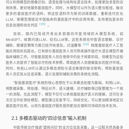
可以利用模型的图像识别、语音处理与结构化语言技术，处理更加多变的应
用场景，更好地服务基层医疗。同时，大模型可以作为语义整合枢纽，融合
更多的基层医疗的语料，将这些语料作为新的训练数据，重新迭代优化
LLM，使模型更接近中医临床的基层医疗中的应用场景，支持更加复杂的
［
25
］
信息处理和综合判
定
。
目前，国内已陆续开发出多款面向中医领域的大模型系统，如
MedGPT、岐黄问道LLM、砭石LLM等。这些系统在中医语言理解、诊疗
［
26
］
辅助、健康宣教等方面已经开始普及。闫温馨
等
梳理基层医疗人工智
能应用现状后提出，已有部分基层医务人员可熟练操作医疗大语言模型开展
临床辅助工作。尽管基层医务人员在使用中仍处于探索阶段，但模型为这些
医务人员提供了智能诊疗的技术参照，帮助医务人员理解复杂的医疗环境。
同时，有些LLM可以通过多模态感知与语言推理的联合架构，帮助基层医
务人员实现从信息采集、语义处理到辅助决策的系统化流程。
“智能基层医疗”系统的核心思想在于以多模态处理为基础，利用LLM，
将数据采集、预处理、特征对齐、语义建模、诊疗辅助等过程整理为一个统
一的流程。在此流程下，模型不仅可以承担基层医疗语义的理解，还可在多
次交互中反馈给模型，模型通过反复学习，持续优化，可以更加精准地定位
基层医疗应用，从而为基层医疗服务提供更加合理和可持续的技术支持。
2.1
多模态驱动的“四诊信息”输入机制
中医传统诊疗强调“望闻问切”的全方位信息采集，这一过程天然具备多