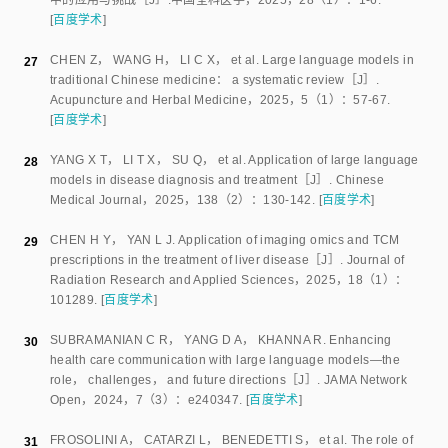
中的应用与挑战
［J］.
中国全科医学
，
2025
，
28
（
1
）：
1
-
6
.
[
百度学术
]
CHEN Z
，
WANG H
，
LI C X
，
et al
.
Large language models in
27
traditional Chinese medicine： a systematic review
［J］.
Acupuncture and Herbal Medicine
，
2025
，
5
（
1
）：
57
-
67
.
[
百度学术
]
YANG X T
，
LI T X
，
SU Q
，
et al
.
Application of large language
28
models in disease diagnosis and treatment
［J］.
Chinese
Medical Journal
，
2025
，
138
（
2
）：
130
-
142
.
[
百度学术
]
CHEN H Y
，
YAN L J
.
Application of imaging omics and TCM
29
prescriptions in the treatment of liver disease
［J］.
Journal of
Radiation Research and Applied Sciences
，
2025
，
18
（
1
）：
101289
.
[
百度学术
]
SUBRAMANIAN C R
，
YANG D A
，
KHANNA R
.
Enhancing
30
health care communication with large language models—the
role， challenges， and future directions
［J］.
JAMA Network
Open
，
2024
，
7
（
3
）：
e240347
.
[
百度学术
]
FROSOLINI A
，
CATARZI L
，
BENEDETTI S
，
et al
.
The role of
31