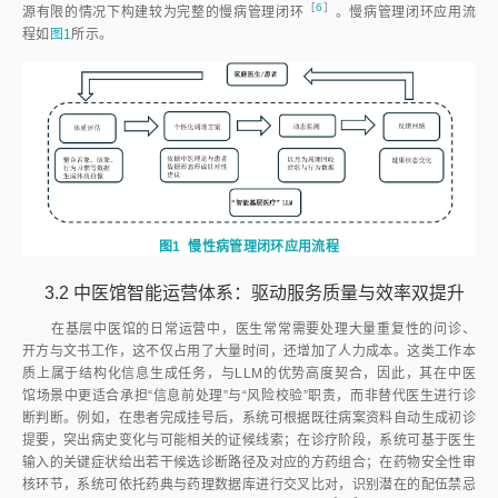
［
6
］
源有限的情况下构建较为完整的慢病管理闭
环
。慢病管理闭环应用流
程如
图1
所示。
图1
慢性病管理闭环应用流程
3.2
中医馆智能运营体系：驱动服务质量与效率双提升
在基层中医馆的日常运营中，医生常常需要处理大量重复性的问诊、
开方与文书工作，这不仅占用了大量时间，还增加了人力成本。这类工作本
质上属于结构化信息生成任务，与LLM的优势高度契合，因此，其在中医
馆场景中更适合承担“信息前处理”与“风险校验”职责，而非替代医生进行诊
断判断。例如，在患者完成挂号后，系统可根据既往病案资料自动生成初诊
提要，突出病史变化与可能相关的证候线索；在诊疗阶段，系统可基于医生
输入的关键症状给出若干候选诊断路径及对应的方药组合；在药物安全性审
核环节，系统可依托药典与药理数据库进行交叉比对，识别潜在的配伍禁忌