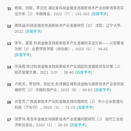
型，小样本量可能导致模型参数估计不够稳定，并降低格兰杰因果检验、脉
冲响应分析等统计检验的效力，从而对研究结论的可靠性构成一定制约。未
来研究可在以下方面进一步深化：获取更长周期的数据，扩大研究样本范
围，将更多民族地区纳入比较分析；增加金融支持指标，如风险投资额、债
券融资额等，构建更全面的金融支持指标体系；考虑引入非线性模型或时变
参数模型，捕捉变量间的非对称关系和动态变化特征；加强微观企业层面调
研，通过问卷调查和案例研究深入剖析金融支持的作用机制和效果；增加政
策评估研究，量化分析各项政策工具的实施效果；探索数字技术对科技金融
发展的影响，研究金融科技在提升金融服务效率方面的应用前景。
参考文献
于召光
.
高新技术产业科技创新下的科技金融发展研究
［J］.
中国战略
1
新兴产业
，
2024
（
18
）：
18
-
20
.
[
百度学术
]
凌泽华
.
高新技术产业发展的财政金融支持研究
［J］.
产业创新研究
，
2
2019
（
12
）：
78
-
80
.
[
百度学术
]
金洪
.
金融影响高新技术产业发展实证研究——以长三角区域为例
3
［J］.
技术经济与管理研究
，
2019
（
12
）：
89
-
93
.
[
百度学术
]