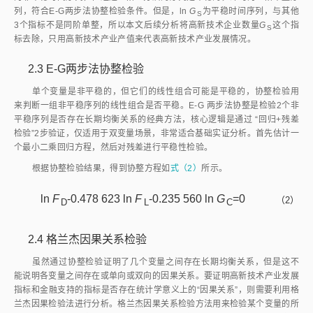
列，符合E-G两步法协整检验条件。但是，ln
G
为平稳时间序列，与其他
S
3个指标不是同阶单整，所以本文后续分析将高新技术企业数量
G
这个指
S
标去除，只用高新技术产业产值来代表高新技术产业发展情况。
2.3
E-G两步法协整检验
单个变量是非平稳的，但它们的线性组合可能是平稳的，协整检验用
来判断一组非平稳序列的线性组合是否平稳。E-G 两步法协整是检验2个非
平稳序列是否存在长期均衡关系的经典方法，核心逻辑是通过 “回归+残差
检验”2步验证，仅适用于双变量场景，非常适合基础实证分析。首先估计一
个最小二乘回归方程，然后对残差进行平稳性检验。
根据协整检验结果，得到协整方程如
式（2）
所示。
ln
F
-0.478 623 ln
F
-0.235 560 ln
G
=0
（2）
D
L
C
2.4
格兰杰因果关系检验
虽然通过协整检验证明了几个变量之间存在长期均衡关系，但是这不
能说明各变量之间存在或单向或双向的因果关系。要证明高新技术产业发展
指标和金融支持的指标是否存在统计学意义上的“因果关系”，则需要利用格
兰杰因果检验法进行分析。格兰杰因果关系检验方法用来检验某个变量的所