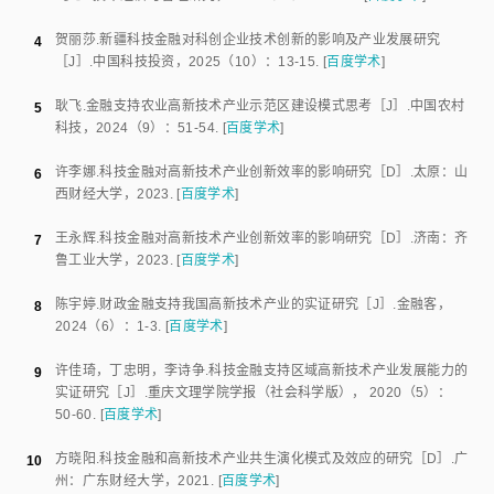
融债券或理财产品，将本地居民和企业的存款有序引导至州内重点支持的科
技项目和产业园区建设中。积极发展并引进风险投资、天使投资等股权融
资，针对信贷支持乏力的初创期、早期科技企业，大力发展无需抵押、共担
风险的股权融资。政府应通过设立引导基金、提供税收优惠等方式，大力培
育和引进各类风险投资机构，弥补信贷支持的结构性缺位。
3）拓展多元化的直接融资渠道。加速推动科技型企业对接多层次资本
市场，加强对企业的上市辅导，支持符合条件的企业在科创板、创业板上市
融资。同时，积极利用区域股权交易市场的“科创专板”功能，为科技企业提
供灵活的私募融资和股权转让服务。探索创新直接融资工具，鼓励企业通过
发行创新创业公司债券、知识产权证券化等工具进行融资，有效摆脱对传统
银行信贷的过度依赖。
4）提升科技金融服务的专业化与精准化水平。推动金融机构设立科技
金融专营事业部培养既熟悉金融业务又懂技术产业的复合型人才团队，提供
针对研发、中试、产业化等不同阶段的差异化、全周期金融产品。加强跨部
门政策协同与信息共享，整合科技、工信、金融监管等部门的信息，搭建科
技企业融资信息服务平台，减少银企之间的信息不对称，提升金融资源投放
的精准度。
3.3
研究局限与展望
本文对凉山州金融支持与高新技术产业发展关系进行了实证分析，但
还存在一些局限性，采用2012—2024年共13个年度的时序数据构建VAR模