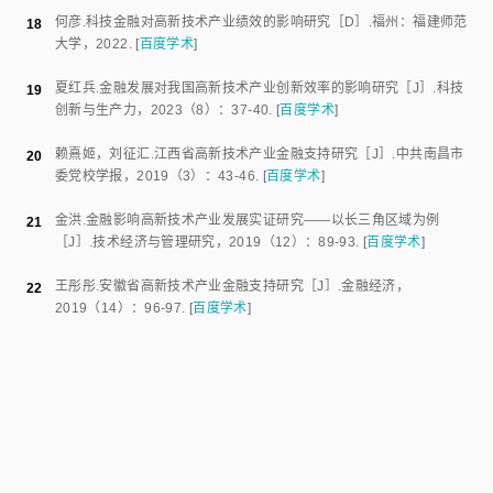
贺丽莎
.
新疆科技金融对科创企业技术创新的影响及产业发展研究
4
［J］.
中国科技投资
，
2025
（
10
）：
13
-
15
.
[
百度学术
]
耿飞
.
金融支持农业高新技术产业示范区建设模式思考
［J］.
中国农村
5
科技
，
2024
（
9
）：
51
-
54
.
[
百度学术
]
许李娜
.
科技金融对高新技术产业创新效率的影响研究
［D］.
太原
：
山
6
西财经大学
，
2023
.
[
百度学术
]
王永辉
.
科技金融对高新技术产业创新效率的影响研究
［D］.
济南
：
齐
7
鲁工业大学
，
2023
.
[
百度学术
]
陈宇婷
.
财政金融支持我国高新技术产业的实证研究
［J］.
金融客
，
8
2024
（
6
）：
1
-
3
.
[
百度学术
]
许佳琦
，
丁忠明
，
李诗争
.
科技金融支持区域高新技术产业发展能力的
9
实证研究
［J］.
重庆文理学院学报（社会科学版）
，
2020
（
5
）：
50
-
60
.
[
百度学术
]
方晓阳
.
科技金融和高新技术产业共生演化模式及效应的研究
［D］.
广
10
州
：
广东财经大学
，
2021
.
[
百度学术
]
杨琪
，
刘晓
，
李正旺
.
湖北省科技金融支持高新技术产业创新效率的实
11