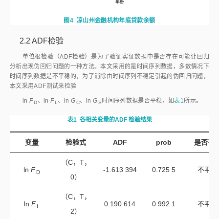
图4
凉山州金融机构年底贷款余额
2.2
ADF检验
单位根检验（ADF检验）是为了验证实证数据中是否存在可能让回归
分析出现伪回归问题的一种方法。本文采用的是时间序列数据，多数情况下
时间序列数据是不平稳的，为了消除由时间序列不稳定引起的伪回归问题，
本文采用ADF测试来检验
ln
F
、ln
F
、ln
G
、ln
G
时间序列数据是否平稳，如
表1
所示。
D
L
C
S
表1
各相关变量的ADF 检验结果
变量
检验式
ADF
prob
是否平
（C，T，
ln
F
-1.613 394
0.725 5
不平稳
D
0）
（C，T，
ln
F
0.190 614
0.992 1
不平稳
L
2）