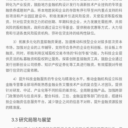
3
结论与对策建议
3.1
主要结论
本文通过构建VAR模型，实证分析了凉山州金融支持与高新技术产业
发展之间的动态关系，得出以下主要结论。
1）凉山州高新技术产业呈现快速发展态势，2012—2024年产业产值
从14.99亿元增长至380亿元，扩张为基期的25倍；企业数量从3家增至88
家，增长28倍。但近年来增速趋缓，2021—2024年产值增速分别为1%、
7%、5%、4%，需通过技术升级与结构优化开辟新增长空间。
2）变量间存在长期协整关系，协整方程ln
F
-0.478 623 ln
F
-0.235
D
L
560 ln
G
=0表明金融机构存款余额、贷款余额与高新技术产业产值具有稳
C
定的均衡关系。这种长期均衡关系为制定长期政策提供了依据。
3）格兰杰因果检验表明，存款余额是产业产值的格兰杰原因
（
P
=0.027 0
<
0.05），而贷款余额不是产业产值的格兰杰原因（
P
=0.103
9
>
0.05）。这一发现揭示了凉山州金融支持体系的结构性问题，即存款积
累对产业发展的推动作用大于信贷支持。
4）脉冲响应分析和方差分解显示，存款积累对产业发展具有持续促进
作用，而信贷支持效果有限。方差分解结果表明，存款资源对产业产值波动