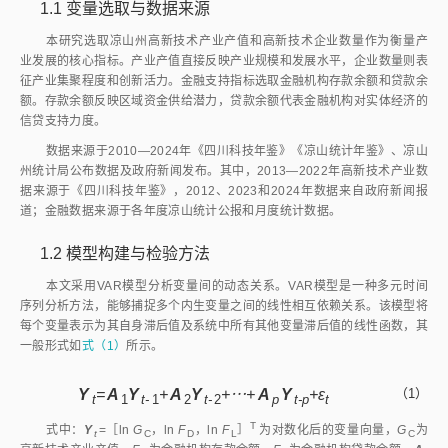
1.1
变量选取与数据来源
本研究选取凉山州高新技术产业产值和高新技术企业数量作为衡量产
业发展的核心指标。产业产值直接反映产业规模和发展水平，企业数量则表
征产业集聚程度和创新活力。金融支持指标选取金融机构存款余额和贷款余
额。存款余额反映区域资金供给潜力，贷款余额代表金融机构对实体经济的
信贷支持力度。
数据来源于2010—2024年《四川科技年鉴》《凉山统计年鉴》、凉山
州统计局公布数据及政府新闻发布。其中，2013—2022年高新技术产业数
据来源于《四川科技年鉴》，2012、2023和2024年数据来自政府新闻报
道；金融数据来源于各年度凉山统计公报和月度统计数据。
1.2
模型构建与检验方法
本文采用VAR模型分析变量间的动态关系。VAR模型是一种多元时间
序列分析方法，能够捕捉多个内生变量之间的线性相互依赖关系。该模型将
每个变量表示为其自身滞后值及系统中所有其他变量滞后值的线性函数，其
一般形式如
式（1）
所示。
Y
=
A
Y
+
A
Y
+⋯+
A
Y
+ε
（1）
t
1
t-
1
2
t-
2
p
t-p
t
T
式中：
Y
=［ln
G
，ln
F
，ln
F
］
为对数化后的变量向量，
G
为
t
C
D
L
C