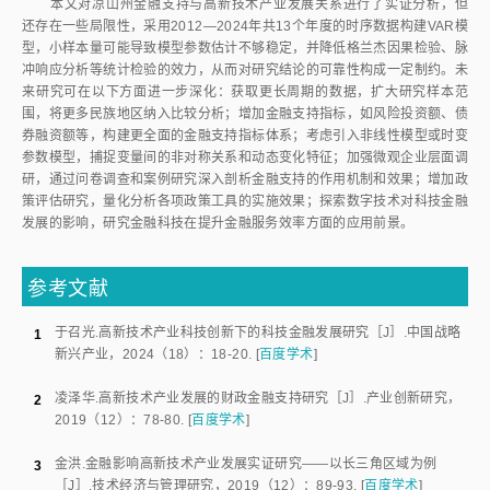
的贡献率随时间显著提升（第10期达70%），而贷款余额的贡献始终低于
10%。金融体系存在显著的内生惯性，外部冲击传导效率较低。
5）凉山州金融支持高新技术产业发展存在多重结构性问题，主要表现
在融资供给与产业周期不匹配、融资成本高企、资本市场服务薄弱、风险分
担机制不健全、专业服务能力不足等方面。这些问题相互关联、相互影响，
需要系统性的解决方案。
3.2
政策建议
基于实证分析发现存款积累是产业发展的关键动力，而传统信贷支持
的驱动作用不显著，本文提出以下针对性政策建议，重点在于疏通信贷传导
渠道与发展替代性金融工具。
1）疏通信贷资源与产业需求之间的传导堵点。建立专门的科技企业信
用评估体系，推动金融机构改革传统依赖于抵押物和短期盈利的信贷审批标
准，构建涵盖技术价值、知识产权、研发团队和未来市场潜力的新型信用风
险评价模型。大力发展科技担保和风险分担机制，强化政府性融资担保机构
对科技企业的增信功能，探索设立州级科技信贷风险补偿资金池，对金融机
构发放的科技贷款给予一定比例的风险补偿，缓解银行“不敢贷”的顾虑。
2）提高存款资源向产业投资转化的效率。实证表明存款对产业发展具
有显著的驱动作用，政策应致力于激活庞大的存量金融资源。引导本地储蓄
转化为产业投资，鼓励地方金融机构设计发行与高新技术产业挂钩的专项金