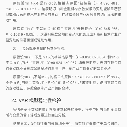
原假设“ln
F
不是ln
G
c的格兰杰原因”被拒绝（
F
=4.890 481，
D
P
=0.027 0
<
 0.05）。这表明凉山州金融机构存款规模的变动能够显著预
测或引起高新技术产业产值的变动，存款增长对产业发展具有统计显著的推
动作用。
原假设 “ln
F
不是ln
G
c的格兰杰原因”未被拒绝（
F
=2.645 265，
L
P
=0.103 9
>
 0.05），这说明贷款余额的变动未能表现出对高新技术产业产
值变动的显著预测或驱动作用。
2） 金融规模变量的独立性检验。
原假设“ln
F
 不是ln 
F
的格兰杰原因”（
P
=0.890 8
>
0.05）和“ln
G
L
D
L
不是ln 
F
的格兰杰原因”（
P
=0.924 1
>
0.05）均未被拒绝，表明存款余额
D
的变动既不受贷款余额变动的影响，也不受产业产值变动的显著驱动。
原假设“ln
F
不是ln
F
的格兰杰原因”（
P
=0.361 7
>
0.05）和“ln
G
D
L
C
不是ln 
F
的格兰杰原因”（
P
=0.191 5
>
0.05）均未被拒绝，说明贷款余额
L
的变动独立于存款余额和产业产值的变动。
2.5
VAR 模型稳定性检验
VAR是基于数据的统计性质建立起来的模型，模型中所有当期变量对
所有变量的若干滞后变量进行回归分析。
结果显示，3个特征根的模值均小于1，所有特征根均位于单位圆内，