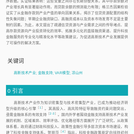
序数据。实证结果表明：这些变量之间存在长期协整关系，其中存款余额对
产业增长具有显著驱动作用，而贷款余额的预测能力有限；格兰杰因果检验
证实了从金融存款到产业产值的单向因果关系，揭示了信贷资源配置的结构
性失衡问题；早期企业融资缺口、高融资成本以及资本市场发育不足是主要
制约因素。为此，本文提出了疏通信贷资源与产业需求之间的传导堵点、提
高存款资源向产业投资转化的效率、拓展多元化的直接融资渠道、提升科技
金融服务的专业化与精准化水平等政策建议，为促进高新技术产业发展提供
了可操作的解决方案。
关键词
高新技术产业
;
金融支持
;
VAR模型
;
凉山州
0
引言
高新技术产业作为知识密集型与技术密集型产业，已成为推动经济转
［
1
］
型升级的核心引
擎
。其高投入、高风险特征导致融资约束问题突出，
［
2-3
］
亟需金融体系的有效支
持
。国内外学者围绕金融支持高新技术产业发
展的机制、区域差异、效率评估、优化路径等方面展开了广泛研究。从政策
体系看，政府通过财政科技投入、政策性金融引导多层次资本市场建设，构
［
4
］
建了科技金融支持体系。贺丽
莎
指出，科技金融政策能定向扶持初创