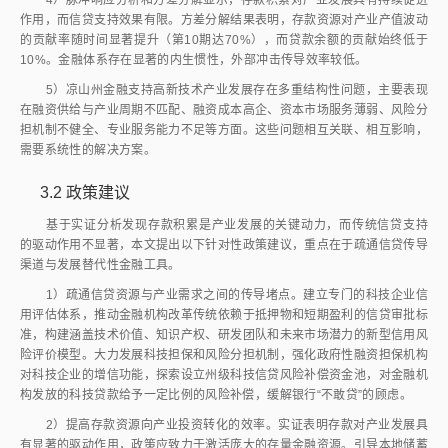
业上市培育周期延长，制约了产业与资本市场的有效对接。实证分析中
ADF检验结果显示，各金融变量存在明显的单位根过程，反映出资本市场
的不成熟和不稳定特征。协整检验虽然表明变量间存在长期均衡关系，但误
差修正机制较弱，说明资本市场对产业发展的支持力度有限。区域性股权市
场功能不完善，直接融资渠道不畅，使得企业过度依赖间接融资。
4）风险分担与信用增进机制尚未健全。科技型企业融资面临的风险缓
释工具严重短缺。政府性融资担保体系覆盖能力有限，知识产权质押、订单
融资等创新担保模式推广缓慢。脉冲响应分析中，存款余额对产业产值冲击
的反应虽然为正向，但响应程度有限，反映出风险分担机制的不完善。保险
机构对技术研发风险的承保意愿薄弱，尚未形成多方协同的风险分散机制，
加剧了金融机构的信贷避险倾向。方差分解结果显示，金融变量波动高度依
赖自身历史路径，贡献率超过70%，表明风险分散机制缺失导致金融体系
内生化严重。
5）科技金融专业化服务能力不足。金融机构对高新技术产业的认知深
度与服务能力存在短板。银行缺乏针对技术路线评估、研发周期管理的专业
团队，信贷审批标准与传统产业趋同。格兰杰因果检验表明，产业产值对金
融变量不存在显著的反馈效应（
P
>
0.05），反映出科技金融服务的专业化
水平不足，难以满足产业发展的特殊需求。政策性金融资源投放的精准度有
待提升，跨部门协同机制尚未有效建立，导致金融资源与产业技术特征匹配
度不足。科技金融产品创新滞后，针对不同成长阶段、不同技术领域企业的
差异化金融产品供给不足。