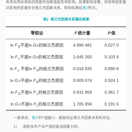
有滞后项对其他的变量的当期值是否有影响。如果影响显著，则说明该变量
对其他的变量存在格兰杰因果关系。检验结果如
表2
所示。
表2
格兰杰因果关系输出结果
零假设
F
统计量
P
值
ln
F
不是ln
G
c的格兰杰原因
4.890 481
0.027 0
D
ln
F
不是ln
G
c的格兰杰原因
2.645 265
0.103 9
L
ln
F
 不是ln 
F
的格兰杰原因
0.018 835
0.890 8
L
D
ln
G
c不是ln
F
的格兰杰原因
0.009 074
0.924 1
D
ln
F
不是ln
F
的格兰杰原因
0.831 959
0.361 7
D
L
ln
G
c不是ln
F
的格兰杰原因
1.705 994
0.191 5
L
一般来说，
表2
中
P
值越小，越能验证格兰杰因果关系的存在。
1） 高新技术产业产值的驱动因素分析。