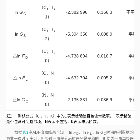
（C，T，
ln
G
-2.382 996
0.366 3
不平稳
C
1）
（C，T，
ln
G
-5.394 356
0.008 9
平稳
S
2）
（C，T，
△ln
F
-4.738 894
0.016 7
平稳
D
0）
（C，N，
△ln
F
-4.632 704
0.005 2
平稳
L
0）
（N，N，
△ln
G
-2.135 331
0.036 9
平稳
C
0）
注：
测试公式（C，T，K）中的C表示检验是否包含常数项，T表示检验
是否包含时间趋势项，N表示不包括，K表示滞后阶数。
根据
表1
中ADF检验结果可知， ln
F
、ln
F
、ln
G
时间序列数据均
D
L
C
为非平稳时间序列，但经过一阶差分后的序列是平稳的，即均为一阶单整序