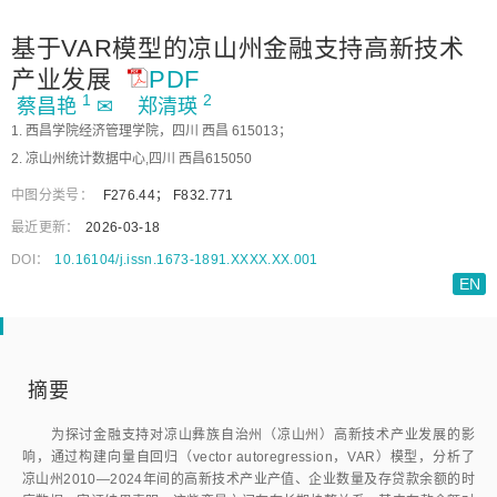
基于VAR模型的凉山州金融支持高新技术
产业发展
PDF
1
2
蔡昌艳
✉
郑清瑛
1. 西昌学院经济管理学院，四川 西昌 615013；
2. 凉山州统计数据中心,四川 西昌615050
中图分类号：
F276.44
；
F832.771
最近更新：
2026-03-18
DOI：
10.16104/j.issn.1673-1891.XXXX.XX.001
EN
摘要
为探讨金融支持对凉山彝族自治州（凉山州）高新技术产业发展的影
响，通过构建向量自回归（vector autoregression，VAR）模型，分析了
凉山州2010—2024年间的高新技术产业产值、企业数量及存贷款余额的时