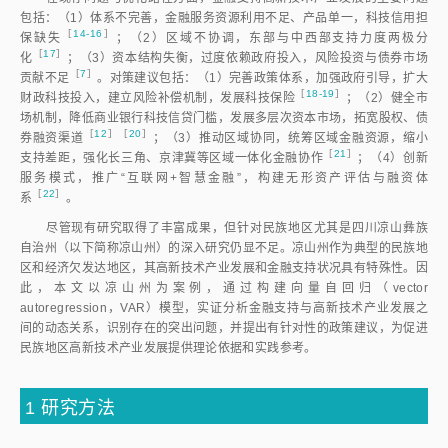
包括：（1）体系不完善，金融服务资源利用不足、产品单一，科技信用担
［
14-16
］
保缺
失
；（2）区域不协调，东部与中西部支持力度两极分
［
17
］
化
；（3）资本结构失衡，过度依赖政府投入，风险投资与债券市场
［
7
］
贡献不
足
。对策建议包括：（1）完善政策体系，加强政府引导，扩大
［
18-19
］
财政科技投入，建立风险补偿机制，发展科技保
险
；（2）健全市
场机制，降低商业银行科技信贷门槛，发展多层次资本市场，拓宽股权、债
［
12
］［
20
］
券融资渠
道
；（3）推动区域协同，统筹区域金融资源，缩小
［
21
］
支持差距，强化长三角、京津冀等区域一体化金融协
作
；（4）创新
服务模式，推广“互联网+智慧金融”，构建无形资产评估与融资体
［
22
］
系
。
尽管现有研究取得了丰富成果，但针对民族地区尤其是四川凉山彝族
自治州（以下简称凉山州）的深入研究仍显不足。凉山州作为典型的民族地
区和经济欠发达地区，其高新技术产业发展和金融支持状况具有特殊性。因
此，本文以凉山州为案例，通过构建向量自回归（vector
autoregression，VAR）模型，实证分析金融支持与高新技术产业发展之
间的动态关系，识别存在的突出问题，并提出有针对性的政策建议，为促进
民族地区高新技术产业发展提供理论依据和实践参考。
1
研究方法