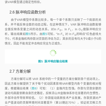
该VAR模型通过稳定性检验。
2.6
脉冲响应函数分析
由于VAR模型中系数比较多，每一个单个系数只反映了一个局部的关
系，并不能反映全面的动态过程。在这种情况下，VAR 脉冲响应函数能够
全面反映各变量之间的动态关系。对ln
F
、ln
F
、ln
G
做脉冲响应分
D
L
C
析，输出结果如
图5
所示。由
图5
可知，“ln
F
 对 ln 
F
的响应”红色虚线大
L
D
于0，代表金融机构存款对贷款的冲击为正；其余的没有均大于0或小于0的
情况，因此不能肯定冲击响应完全为正或负。