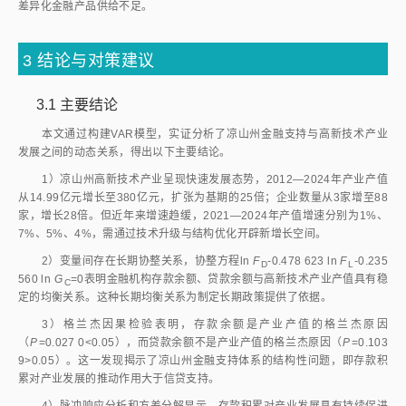
基于实证分析结果，识别出凉山州金融支持高新技术产业发展存在以
下突出问题。
1）融资供给与产业成长周期存在显著结构性失衡。凉山州风险投资与
天使投资机构发展滞后，难以满足初创期科技企业的股权融资需求。商业银
行信贷资源过度集中于成熟阶段企业，对轻资产、无盈利记录的初创科技企
业存在系统性排斥。实证分析中格兰杰因果检验表明，贷款余额不是产业产
值的格兰杰原因（
P
=0.103 9
>
0.05），反映出信贷支持对产业发展的驱动
作用不显著。这种融资供给与产业成长周期的不匹配，造成种子期、初创期
企业面临严重的融资困境。VAR模型方差分解结果进一步显示，贷款余额
对产业波动的贡献始终低于10%，且随时间无显著提升，验证了传统信贷
渠道与高新技术产业需求存在结构性脱节。
2）企业综合融资成本普遍超出承受能力。科技型企业普遍面临融资成
本高的压力。传统信贷渠道因风险管控要求衍生出多重附加费用，民间融资
成本处于较高水平。现有政策性金融工具的补贴力度与覆盖范围有限，难以
有效对冲企业的融资成本负担。脉冲响应分析显示，贷款余额对产业产值冲
击的响应较弱，且响应方向不稳定，表明信贷支持的效果有限且成本效益不
高。特别是对研发投入强度大的创新项目，高昂的融资成本严重挤占了企业
研发投入空间，制约了产业创新能力提升。
3）多层次资本市场服务功能薄弱。凉山州区域资本市场发展明显滞
后，缺乏适配高新技术企业的直接融资通道。专业中介服务机构缺失导致企