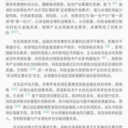
［
5
］
期和发展期科创企业，缓解融资难题，驱动产业集聚化发展。耿
飞
强
调农业高新技术产业示范区需探索“区域整体开发模式”，建立合理的利益分
配机制。中央政策层面，将科技、人才、创新定位为“第一生产力”“第一资
源”和“第一动力”，凸显金融支撑的战略意义。从功能看，科技金融通过融
合科技与金融资源，保障产业全周期资金需求，显著降低了创新风
［
6-7
］
险
。
在区域差异方面，金融支持效果存在显著的区域不平衡性。发展水平
［
8
］
梯度分化，东部地区科技金融发展水平领先，中西部相对滞
后
。影响
强度存在差异，政府科技投入对中部地区作用最大、企业自有资金对东西部
［
9
］
促进作用更显著、风险投资对西部高新技术产业影响最强
烈
。高新技
术产业创新存在空间相关性，科技金融通过正向外部效应促进邻近区域协同
［
10
］
发展。方晓
阳
进一步指出，科技金融与高新技术产业的共生演化以
“非对称互惠共生”为主，且地理邻近地区因政策模仿易形成协同效应。
在实证评估方面，多数学者采用定量模型测度金融支持的效率。杨琪
［
11
］
等
对湖北省的测算表明，其高新技术产业综合技术效率尚未完全有
［
7
］
效。王永
辉
基于固定效应模型证实，政府科技支出、商业银行信贷、
风险投资等均显著提升创新效率，其中政府支出与股市融资效果最突出。蒋
［
12
］
晓
涵
通过动态面板模型发现科技金融投入存在时滞效应，且东中西部
［
13
］
响应程度不同。宋华
等
针对安徽省构建自回归模型，发现财政科技投
入、专利授权量与产业增长存在长期协整关系。
在现存问题与优化路径方面，金融支持高新技术产业发展的主要问题