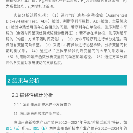
高新技术产业产值，
F
为金融机构存款余额，
F
为金融机构贷款余额，
A
D
L
i
为系数矩阵，ε
为随机误差项。
t
实证分析过程包括：（1）进行增广迪基-富勒检验（Augmented
Dickey-Fuller Test，ADF）检验，判断序列平稳性。ADF检验，主要解决
DF检验中残差可能存在自相关的问题。若序列存在单位根，则序列是非平
稳的（会随时间呈现趋势或随机游走特征）；若不存在单位根，则序列是平
稳的（均值、方差不随时间变化）。（2）对非平稳序列进行差分处理，确
保所有变量同阶单整。（3）采用E-G两步法进行协整检验，分析变量间长
期均衡关系。（4）通过格兰杰因果检验判断变量间的因果关系方向。
（5）利用脉冲响应函数分析变量间的动态影响路径。（6）通过方差分解
评估各变量对系统波动的贡献程度。
2
结果与分析
2.1
描述性统计分析
2.1.1
凉山州高新技术产业发展态势
1）凉山州高新技术产业产值。
凉山州高新技术产业产值在2012—2024年呈现“阶梯式跃升”特征，如
图1（a）
所示。
图1（b）
为凉山州高新技术产业产值在2012—2024年的