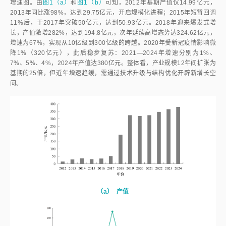
增速图。由
图1（a）
和
图1（b）
可知，2012年基期产值仅14.99亿元，
2013年同比涨98%，达到29.75亿元，开启规模化进程；2015年短暂回调
11%后，于2017年突破50亿元，达到50.93亿元。2018年迎来爆发式增
长，产值激增282%，达到194.8亿元，次年延续高增态势达324.62亿元，
增速为67%，实现从10亿级到300亿级的跨越。2020年受新冠疫情影响微
降1%（320亿元），此后稳步复苏：2021—2024年增速分别为1%、
7%、5%、4%，2024年产值达380亿元。整体看，产业规模12年间扩张为
基期的25倍，但近年增速趋缓，需通过技术升级与结构优化开辟新增长空
间。
（a）
产值