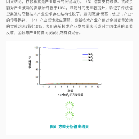
图5
脉冲响应输出结果
2.7
方差分解
方差分解可以将 VAR 系统中的一个变量的方差分解到各个扰动项上。
因此方差分解提供了关于每个扰动因素影响VAR模型内各个变量的相对程
度，根据输出结果（
图6
）可知：（1）金融内生性强。存款与贷款余额的
波动均高度依赖自身历史路径，反映凉山州金融体系存在显著的内生惯性，
外部冲击传导效率较低。（2）存款驱动高新技术产业发展。存款资源对产
业产值波动的贡献率随时间显著提升（第10期达70%），验证前文格兰杰
因果结论，存款积累是产业增长的关键动力。（3）信贷支持缺位。贷款余
额对产业波动的贡献始终低于10%，且随时间无显著提升，验证了传统信
贷渠道与高新技术产业需求存在结构性脱节，亟需疏通“储蓄→信贷→产业”
的传导路径。（4）产业反馈效应薄弱。高新技术产业产值对金融变量波动
的贡献均未超过10%，表明高新技术产业发展尚未形成对金融体系的显著
反哺，金融与产业的协同发展机制有待完善。