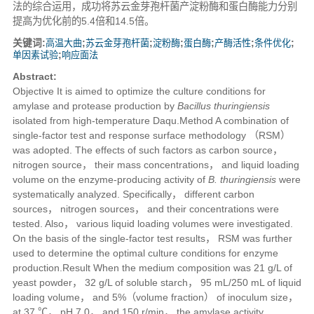
法的综合运用，成功将苏云金芽孢杆菌产淀粉酶和蛋白酶能力分别
提高为优化前的5.4倍和14.5倍。
关键词:
高温大曲
;
苏云金芽孢杆菌
;
淀粉酶
;
蛋白酶
;
产酶活性
;
条件优化
;
单因素试验
;
响应面法
Abstract:
Objective
It is aimed to optimize the culture conditions for
amylase and protease production by
Bacillus thuringiensis
isolated from high-temperature Daqu.
Method
A combination of
single-factor test and response surface methodology （RSM）
was adopted. The effects of such factors as carbon source，
nitrogen source， their mass concentrations， and liquid loading
volume on the enzyme-producing activity of
B. thuringiensis
were
systematically analyzed. Specifically， different carbon
sources， nitrogen sources， and their concentrations were
tested. Also， various liquid loading volumes were investigated.
On the basis of the single-factor test results， RSM was further
used to determine the optimal culture conditions for enzyme
production.
Result
When the medium composition was 21 g/L of
yeast powder， 32 g/L of soluble starch， 95 mL/250 mL of liquid
loading volume， and 5%（volume fraction） of inoculum size，
at 37 ℃， pH 7.0， and 150 r/min， the amylase activity