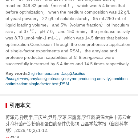
reached 349.32 μmol/（min·mL）， which was 5.4 times that
before optimization； when the medium composition was 12 g/L
of yeast powder， 22 g/L of soluble starch， 95 mL/250 mL of
liquid loading volume， and 5%（volume fraction） of inoculum
size， at 37 ℃， pH 7.0， and 150 r/min， the protease activity
was 8.70 µmol·min
-1
·mL
-1
， which was 14.5 times that before
optimization.
Conclusion
Through the comprehensive application
of single-factor experiments and RSM， the amylase and
protease production capabilities of
B. thuringiensis
were
successfully increased by 5.4 times and 14.5 times respectively.
Key words:
high-temperature Daqu
;
Bacillus
thuringiensis
;
amylase
;
protease
;
enzyme-producing activity
;
condition
optimization
;
single-factor test
;
RSM
引用本文
蒋泽元,孙明宇,王庆兰,尹丹,李琼,宋露露,李红霞.高温大曲中苏云金
芽孢杆菌产淀粉酶和蛋白酶条件优化[J].西昌学院学报（自然科学
版）,2026,40(2):1-12.