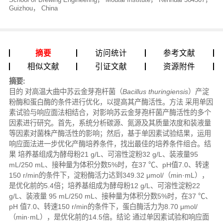
Guizhou， China
摘要
访问统计
参考文献
相似文献
引证文献
资源附件
摘要:
目的
对高温大曲中苏云金芽孢杆菌（
Bacillus thuringiensis
）产淀
粉酶和蛋白酶的条件进行优化，以提高其产酶活性。
方法
采用单因
素试验与响应面法相结合，对影响苏云金芽孢杆菌产酶活性的多个
因素进行研究。首先，系统分析碳源、氮源及其质量浓度和装液量
等因素对菌株产酶活性的影响；然后，基于单因素试验结果，运用
响应面法进一步优化产酶培养条件，找出最佳的培养条件组合。
结
果
培养基组成为酵母粉21 g/L、可溶性淀粉32 g/L、装液量95
mL/250 mL、接种量为体积分数5%时，在37 ℃、pH值7.0、转速
150 r/min的条件下，淀粉酶活力达到349.32 μmol/（min·mL），
是优化前的5.4倍；培养基组成为酵母粉12 g/L、可溶性淀粉22
g/L、装液量 95 mL/250 mL、接种量为体积分数5%时，在37 ℃、
pH 值7.0、转速150 r/min的条件下，蛋白酶活力为8.70 μmol/
（min·mL），是优化前的14.5倍。
结论
通过单因素试验和响应面