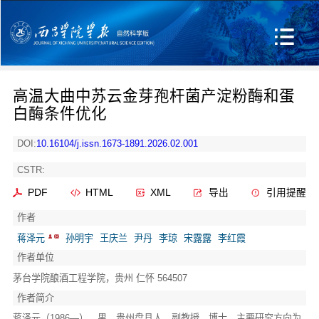
高温大曲中苏云金芽孢杆菌产淀粉酶和蛋
白酶条件优化
DOI:
10.16104/j.issn.1673-1891.2026.02.001
CSTR:
PDF
HTML
XML
导出
引用提醒
作者
蒋泽元
孙明宇
王庆兰
尹丹
李琼
宋露露
李红霞
作者单位
茅台学院酿酒工程学院，贵州 仁怀 564507
作者简介
蒋泽元
（1986—），男，贵州盘县人，副教授，博士，主要研究方向为