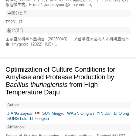
酿造微生物。E-mail：
jiangzeyuan@mtxy.edu.cn
。
中图分类号
TS261.17
基金项目
国家自然科学基金项目（20230043）；茅台学院高层次人才科研启动基
金（mygccrc〔2022〕015）。
Optimization of Culture Conditions for
Amylase and Protease Production by
Bacillus thuringiensis
from High-
Temperature Daqu
Author
JIANG Zeyuan
SUN Mingyu
WAGN Qinglan
YIN Dan
LI Qiong
SONG Lulu
LI Hongxia
Affiliation:
School of Brewing Engineering， Moutai Institute， Renhuai 564507，